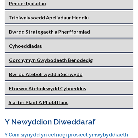
Penderfyniadau
Tribiwnlysoedd Apeliadaur Heddlu
Bwrdd Strategaeth a Pherfformiad
Cyhoeddiadau
Gorchymyn Gwybodaeth Benodedig
Bwrdd Atebolrwydd a Sicrwydd
Fforwm Atebolrwydd Cyhoeddus
Siarter Plant A Phobl Ifanc
Y Newyddion Diweddaraf
Y Comisiynydd yn cefnogi prosiect ymwybyddiaeth