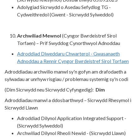
Adolygiad Sicrwydd o Asedau Sefydlog TG -
Cydweithredol (Gwent - Sicrwydd Sylweddol)
Archwiliad Mewnol
(Cyngor Bwrdeistref Sirol
Torfaen) – Prif Swyddog Cynorthwyol Adnoddau
Adroddiad Diweddaru Chwarterol - Gwasanaeth
Adnoddau a Rennir Cyngor Bwrdeistref Sirol Torfaen
Adroddiadau archwilio manwl sy'n gofyn am drafodaeth a
sylwadau ar unrhyw risgiau / problemau systemig sy'n codi
(Dim Sicrwydd neu Sicrwydd Cyfyngedig):
Dim
Adroddiadau manwl a ddosbarthwyd – Sicrwydd Rhesymol i
Sicrwydd Llawn
Adroddiad Dilynol Application Integrated Support -
(Sicrwydd Sylweddol)
Archwiliad Dilynol Rheoli Newid - (Sicrwydd Llawn)