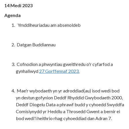
14 Medi 2023
Agenda
Ymddiheuriadau am absenoldeb
Datgan Buddiannau
Cofnodion a phwyntiau gweithredu o'r cyfarfod a
gynhaliwyd
27 Gorffennaf 2023.
Mae'r wybodaeth yn yr adroddiad(au) isod wedi bod
yn destun gofynion Deddf Rhyddid Gwybodaeth 2000,
Deddf Diogelu Data a phrawf budd y cyhoedd Swyddfa
Comisiynydd yr Heddlu a Throsedd Gwent a bernir ei
bod wedi'i heithrio rhag cyhoeddiad dan Adran 7.