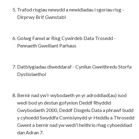
Trafod risgiau newydd a newidiadau i sgoriau risg -
Dirprwy Brif Gwnstabl
Golwg Fanwl ar Risg Cywirdeb Data Trosedd -
Pennaeth Gwelliant Parhaus
Datblygiadau diweddaraf - Cynllun Gweithredu Storfa
Dystiolaethol
Bernir nad yw'r wybodaeth yn yr adroddiad(au) isod
wedi bod yn destun gofynion Deddf Rhyddid
Gwybodaeth 2000, Deddf Diogelu Data a phrawf budd
y cyhoedd Swyddfa Comisiynydd yr Heddlu a Throsedd
Gwent a bernir nad yw wedi'i heithrio rhag cyhoeddiad
dan Adran 7.