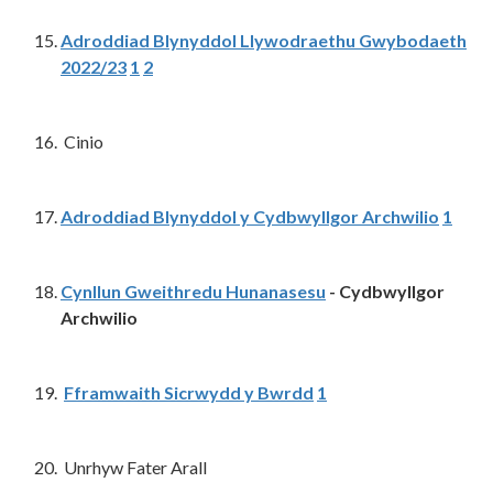
Adroddiad Blynyddol Llywodraethu Gwybodaeth
2022/23
1
2
Cinio
Adroddiad Blynyddol y Cydbwyllgor Archwilio
1
Cynllun Gweithredu Hunanasesu
- Cydbwyllgor
Archwilio
Fframwaith Sicrwydd y Bwrdd
1
Unrhyw Fater Arall