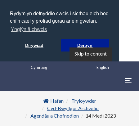
Rydym yn defnyddio cwcis i sicrhau eich bod
chi'n cael y profiad gorau ar ein gwefan.
Ynglŷn â chwcis
Dirywiad
Derbyn
Skip to content
Cymraeg
English
Togg
navig
Hafan
Tryloywder
Cyd-Bwyllgor Archwilio
Agendâu a Chofnodion
14 Medi 2023