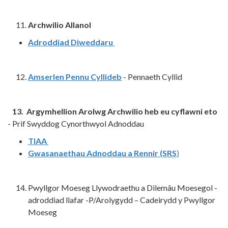
Archwilio Allanol
Adroddiad Diweddaru
Amserlen Pennu Cyllideb
- Pennaeth Cyllid
13. Argymhellion Arolwg Archwilio heb eu cyflawni eto
- Prif Swyddog Cynorthwyol Adnoddau
TIAA
Gwasanaethau Adnoddau a Rennir (SRS
)
Pwyllgor Moeseg Llywodraethu a Dilemâu Moesegol -
adroddiad llafar -P/Arolygydd – Cadeirydd y Pwyllgor
Moeseg