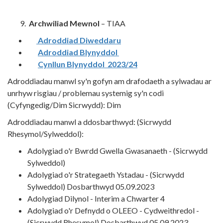
Archwiliad Mewnol
– TIAA
Adroddiad Diweddaru
Adroddiad Blynyddol
Cynllun Blynyddol 2023/24
Adroddiadau manwl sy'n gofyn am drafodaeth a sylwadau ar
unrhyw risgiau / problemau systemig sy'n codi
(Cyfyngedig/Dim Sicrwydd): Dim
Adroddiadau manwl a ddosbarthwyd: (Sicrwydd
Rhesymol/Sylweddol):
Adolygiad o'r Bwrdd Gwella Gwasanaeth - (Sicrwydd
Sylweddol)
Adolygiad o'r Strategaeth Ystadau - (Sicrwydd
Sylweddol) Dosbarthwyd 05.09.2023
Adolygiad Dilynol - Interim a Chwarter 4
Adolygiad o'r Defnydd o OLEEO - Cydweithredol -
(Sicrwydd Rhesymol) Dosbarthwyd 05.09.2023