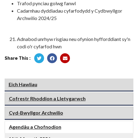
Trafod pynciau golwg fanwl
Cadarnhau dyddiadau cyfarfodydd y Cydbwyllgor
Archwilio 2024/25
Adnabod unrhyw risgiau neu ofynion hyfforddiant sy'n
codi o'r cyfarfod hwn
Share This :
Eich Hawliau
Cofrestr Rhoddion a Lletygarwch
Cyd-Bwyllgor Archwilio
Agendâu a Chofnodion