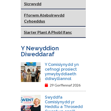
Sicrwydd
Fforwm Atebolrwydd
Cyhoeddus
Siarter Plant A Phobl Ifanc
Y Newyddion
Diweddaraf
Y Comisiynydd yn
cefnogi prosiect
ymwybyddiaeth
ddiwylliannol
29 Gorffennaf 2026
Swyddfa
Comisiynydd yr
Heddlu a Throsedd