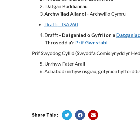
Datgan Buddiannau
Archwiliad Allanol
- Archwilio Cymru
Drafft - ISA260
Drafft -
Datganiad o Gyfrifon a
Datgania
Throsedd
a'r
Prif Gwnstabl
Prif Swyddog Cyllid (Swyddfa Comisiynydd yr Hedd
Unrhyw Fater Arall
Adnabod unrhyw risgiau, gofynion hyfforddia
Share This :