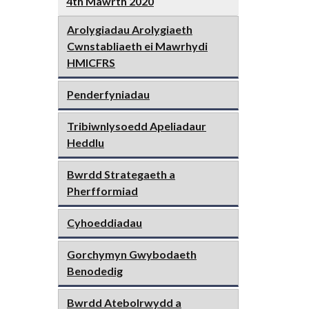
4th Mawrth 2020
Arolygiadau Arolygiaeth
Cwnstabliaeth ei Mawrhydi
HMICFRS
Penderfyniadau
Tribiwnlysoedd Apeliadaur
Heddlu
Bwrdd Strategaeth a
Pherfformiad
Cyhoeddiadau
Gorchymyn Gwybodaeth
Benodedig
Bwrdd Atebolrwydd a