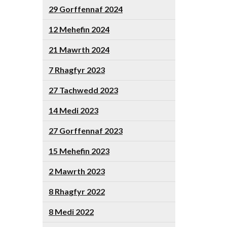
29 Gorffennaf 2024
12 Mehefin 2024
21 Mawrth 2024
7 Rhagfyr 2023
27 Tachwedd 2023
14 Medi 2023
27 Gorffennaf 2023
15 Mehefin 2023
2 Mawrth 2023
8 Rhagfyr 2022
8 Medi 2022