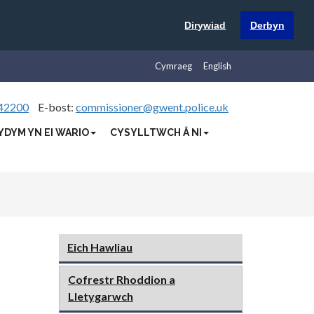
Dirywiad
Derbyn
Cymraeg
English
42200
E-bost:
commissioner@gwent.police.uk
YDYM YN EI WARIO
CYSYLLTWCH Â NI
Eich Hawliau
Cofrestr Rhoddion a
Lletygarwch