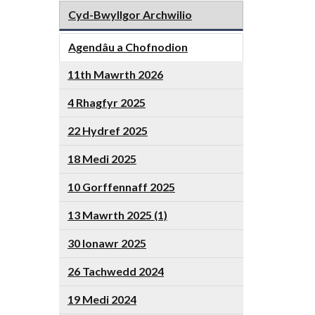
Cyd-Bwyllgor Archwilio
Agendâu a Chofnodion
11th Mawrth 2026
4 Rhagfyr 2025
22 Hydref 2025
18 Medi 2025
10 Gorffennaff 2025
13 Mawrth 2025 (1)
30 Ionawr 2025
26 Tachwedd 2024
19 Medi 2024