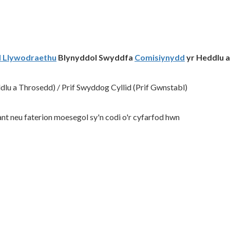
d Llywodraethu
Blynyddol Swyddfa
Comisiynydd
yr Heddlu a
lu a Throsedd) / Prif Swyddog Cyllid (Prif Gwnstabl)
nt neu faterion moesegol sy'n codi o'r cyfarfod hwn