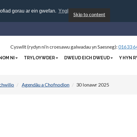
rofiad gorau ar ein gwefan.
Ynglŷn â chwcis
Skip to content
Cyswllt (rydyn ni’n croesawu galwadau yn Saesneg):
01633 6
NOM NI
TRYLOYWDER
DWEUD EICH DWEUD
Y HYN R
chwilio
Agendâu a Chofnodion
30 Ionawr 2025