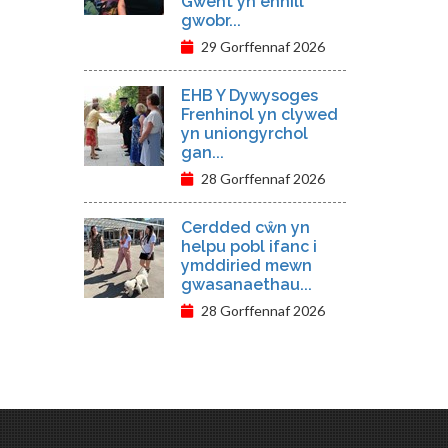
Gwent yn ennill
gwobr...
29 Gorffennaf 2026
EHB Y Dywysoges
Frenhinol yn clywed
yn uniongyrchol
gan...
28 Gorffennaf 2026
Cerdded cŵn yn
helpu pobl ifanc i
ymddiried mewn
gwasanaethau...
28 Gorffennaf 2026