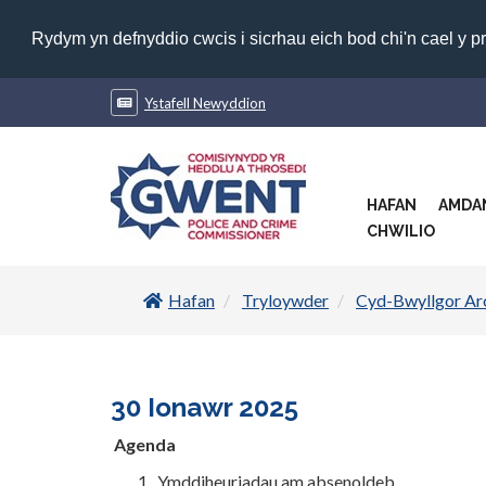
Rydym yn defnyddio cwcis i sicrhau eich bod chi'n cael y p
Ystafell Newyddion
HAFAN
AMDA
CHWILIO
Hafan
Tryloywder
Cyd-Bwyllgor Ar
30 Ionawr 2025
Agenda
Ymddiheuriadau am absenoldeb