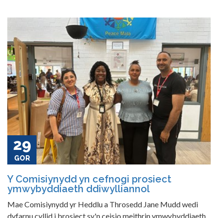
29
GOR
Y Comisiynydd yn cefnogi prosiect
ymwybyddiaeth ddiwylliannol
Mae Comisiynydd yr Heddlu a Throsedd Jane Mudd wedi
dyfarnu cyllid i brosiect sy'n ceisio meithrin ymwybyddiaeth