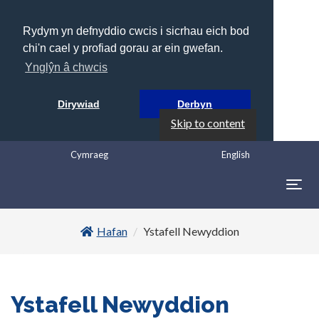
Rydym yn defnyddio cwcis i sicrhau eich bod
chi'n cael y profiad gorau ar ein gwefan.
Ynglŷn â chwcis
Dirywiad
Derbyn
Skip to content
Cymraeg
English
Togg
navig
Hafan
Ystafell Newyddion
Ystafell Newyddion