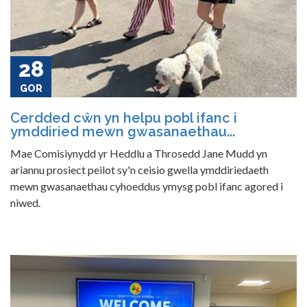
28
GOR
Cerdded cŵn yn helpu pobl ifanc i
ymddiried mewn gwasanaethau...
Mae Comisiynydd yr Heddlu a Throsedd Jane Mudd yn
ariannu prosiect peilot sy'n ceisio gwella ymddiriedaeth
mewn gwasanaethau cyhoeddus ymysg pobl ifanc agored i
niwed.