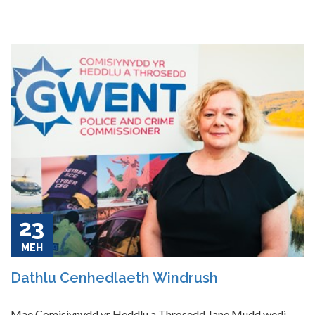
23
MEH
Dathlu Cenhedlaeth Windrush
Mae Comisiynydd yr Heddlu a Throsedd Jane Mudd wedi