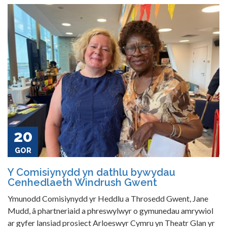
20
GOR
Y Comisiynydd yn dathlu bywydau
Cenhedlaeth Windrush Gwent
Ymunodd Comisiynydd yr Heddlu a Throsedd Gwent, Jane
Mudd, â phartneriaid a phreswylwyr o gymunedau amrywiol
ar gyfer lansiad prosiect Arloeswyr Cymru yn Theatr Glan yr