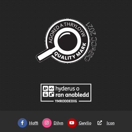
Hoffi
Dilyn
Gwylio
Icon