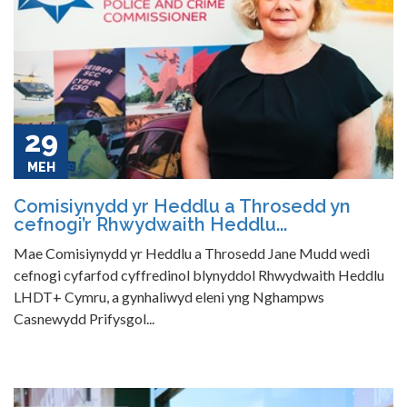
29
MEH
Comisiynydd yr Heddlu a Throsedd yn
cefnogi’r Rhwydwaith Heddlu...
Mae Comisiynydd yr Heddlu a Throsedd Jane Mudd wedi
cefnogi cyfarfod cyffredinol blynyddol Rhwydwaith Heddlu
LHDT+ Cymru, a gynhaliwyd eleni yng Nghampws
Casnewydd Prifysgol...