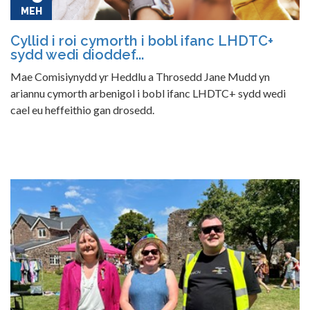
MEH
Cyllid i roi cymorth i bobl ifanc LHDTC+
sydd wedi dioddef...
Mae Comisiynydd yr Heddlu a Throsedd Jane Mudd yn
ariannu cymorth arbenigol i bobl ifanc LHDTC+ sydd wedi
cael eu heffeithio gan drosedd.