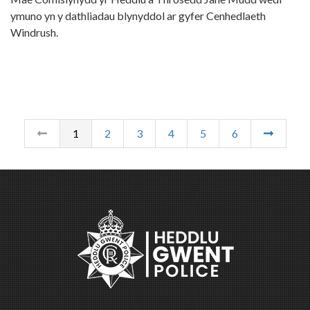
ymuno yn y dathliadau blynyddol ar gyfer Cenhedlaeth
Windrush.
1
2
3
4
5
6