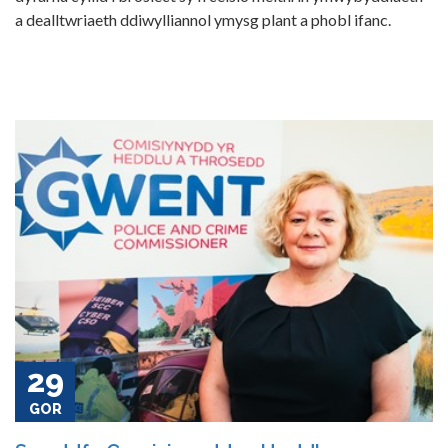
a dealltwriaeth ddiwylliannol ymysg plant a phobl ifanc.
29
GOR