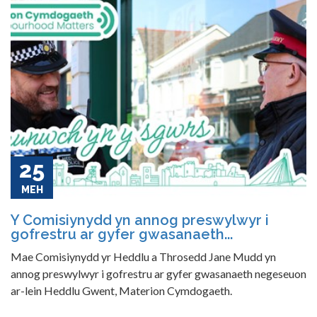
25
MEH
Y Comisiynydd yn annog preswylwyr i
gofrestru ar gyfer gwasanaeth...
Mae Comisiynydd yr Heddlu a Throsedd Jane Mudd yn
annog preswylwyr i gofrestru ar gyfer gwasanaeth negeseuon
ar-lein Heddlu Gwent, Materion Cymdogaeth.