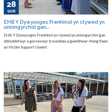
28
GOR
EHB Y Dywysoges Frenhinol yn clywed yn
uniongyrchol gan...
EHB Y Dywysoges Frenhinol yn clywed yn uniongyrchol gan
ddioddefwyr a goroeswyr troseddau a gweithwyr rheng flaen
yn Victim Support Gwent