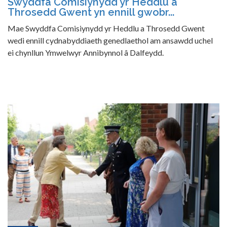
Swyddfa Comisiynydd yr Heddlu a
Throsedd Gwent yn ennill gwobr...
Mae Swyddfa Comisiynydd yr Heddlu a Throsedd Gwent
wedi ennill cydnabyddiaeth genedlaethol am ansawdd uchel
ei chynllun Ymwelwyr Annibynnol â Dalfeydd.