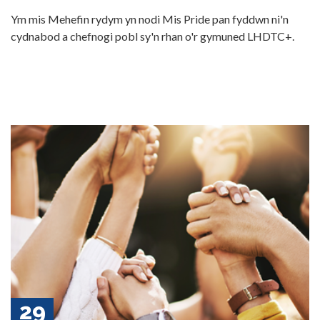
Ym mis Mehefin rydym yn nodi Mis Pride pan fyddwn ni'n
cydnabod a chefnogi pobl sy'n rhan o'r gymuned LHDTC+.
29