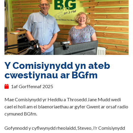
Y Comisiynydd yn ateb
cwestiynau ar BGfm
1af Gorffennaf 2025
Mae Comisiynydd yr Heddlu a Throsedd Jane Mudd wedi
cael ei holi am ei blaenoriaethau ar gyfer Gwent ar orsaf radio
cymuned BGfm.
Gofynnodd y cyflwynydd rheolaidd, Steveo, i'r Comisiynydd