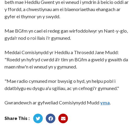
beth mae Heddlu Gwent yn ei wneud i ymdrin â beicio oddi ar
y ffordd, a chwestiynau am ei blaenoriaethau ehangach ar
gyfer ei thymor yn y swydd.
Mae BGfm yn cael ei redeg gan wirfoddolwyr yn Nant-y-glo,
gyda'r nod o roi llais i'r gymuned.
Meddai Comisiynydd yr Heddlu a Throsedd Jane Mudd:
"Roedd yn hyfryd cwrdd â'r tîm yn BGfm a gweld y gwaith da
maen nhw'n ei wneud yn y gymuned.
"Mae radio cymuned mor bwysig o hyd, yn helpu pobl i
ddatblygu eu dysgu a'u sgiliau, ac yn cefnogi'r gymuned."
Gwrandewch ar gyfweliad Comisiynydd Mudd
yma
.
Share This :