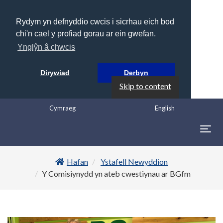
Rydym yn defnyddio cwcis i sicrhau eich bod
chi'n cael y profiad gorau ar ein gwefan.
Ynglŷn â chwcis
Dirywiad
Derbyn
Skip to content
Cymraeg
English
Togg
navig
Hafan
Ystafell Newyddion
Y Comisiynydd yn ateb cwestiynau ar BGfm