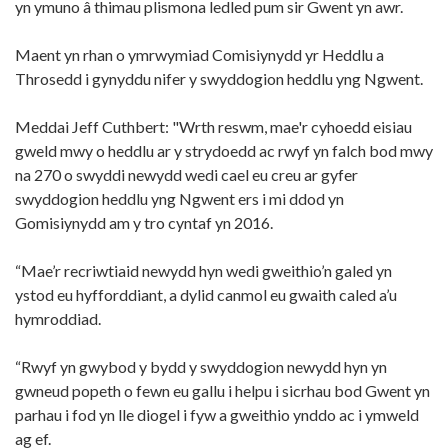
yn ymuno â thimau plismona ledled pum sir Gwent yn awr.
Maent yn rhan o ymrwymiad Comisiynydd yr Heddlu a
Throsedd i gynyddu nifer y swyddogion heddlu yng Ngwent.
Meddai Jeff Cuthbert: "Wrth reswm, mae'r cyhoedd eisiau
gweld mwy o heddlu ar y strydoedd ac rwyf yn falch bod mwy
na 270 o swyddi newydd wedi cael eu creu ar gyfer
swyddogion heddlu yng Ngwent ers i mi ddod yn
Gomisiynydd am y tro cyntaf yn 2016.
“Mae’r recriwtiaid newydd hyn wedi gweithio’n galed yn
ystod eu hyfforddiant, a dylid canmol eu gwaith caled a’u
hymroddiad.
“Rwyf yn gwybod y bydd y swyddogion newydd hyn yn
gwneud popeth o fewn eu gallu i helpu i sicrhau bod Gwent yn
parhau i fod yn lle diogel i fyw a gweithio ynddo ac i ymweld
ag ef.