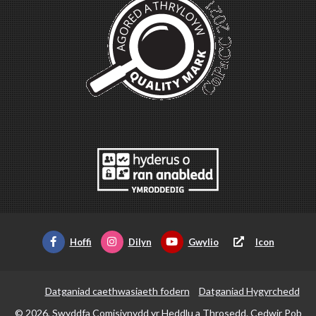
Hoffi
Dilyn
Gwylio
Icon
Datganiad caethwasiaeth fodern
Datganiad Hygyrchedd
© 2026, Swyddfa Comisiynydd yr Heddlu a Throsedd. Cedwir Pob