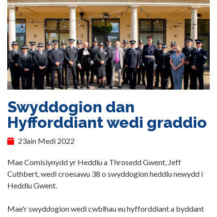
Swyddogion dan
Hyfforddiant wedi graddio
23ain Medi 2022
Mae Comisiynydd yr Heddlu a Throsedd Gwent, Jeff
Cuthbert, wedi croesawu 38 o swyddogion heddlu newydd i
Heddlu Gwent.
Mae'r swyddogion wedi cwblhau eu hyfforddiant a byddant