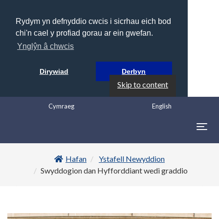
Rydym yn defnyddio cwcis i sicrhau eich bod
chi'n cael y profiad gorau ar ein gwefan.
Ynglŷn â chwcis
Dirywiad
Derbyn
Skip to content
Cymraeg
English
Togg
navig
Hafan
Ystafell Newyddion
Swyddogion dan Hyfforddiant wedi graddio