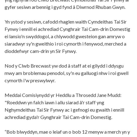
gyfer sesiwn arbennig i gyd fynd â Diwrnod Rhuban Gwyn.
Yn ystod y sesiwn, cafodd rhaglen waith Cymdeithas Tai Sir
Fynwy i ennill ei achrediad Cynghrair Tai Cam-drin Domestig
ei lansio'n swyddogol, a chlywodd gwesteion gan amryw o
siaradwyr sy'n gweithio i roi cymorth i fenywod, merched a
dioddefwyr cam-drin yn Sir Fynwy.
Nod y Clwb Brecwast yw dod â staff at ei gilydd i ddysgu
mwy am broblemau penodol, sy'n eu galluogi nhw i roi gwell
cymorth i'w preswylwyr.
Meddai Comisiynydd yr Heddlu a Throsedd Jane Mudd:
"Roeddwn yn falch iawn i allu siarad â'r staff yng
Nghymdeithas Tai Sir Fynwy ac i gefnogi eu gwaith i ennill
achrediad gyda'r Gynghrair Tai Cam-drin Domestig.
“Bob blwyddyn, mae o leiaf un o bob 12 menyw a merch yn y