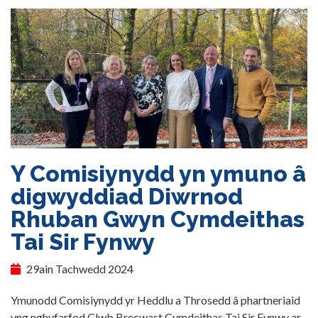
Y Comisiynydd yn ymuno â
digwyddiad Diwrnod
Rhuban Gwyn Cymdeithas
Tai Sir Fynwy
29ain Tachwedd 2024
Ymunodd Comisiynydd yr Heddlu a Throsedd â phartneriaid
yng nghyfarfod Clwb Brecwast Cymdeithas Tai Sir Fynwy ar