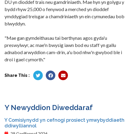
DU yn dioddef trais neu gamdriniaeth. Mae hyn yn golygu y
bydd rhyw 25,000 o fenywod a merched yn dioddef
ymddygiad treisgar a chamdriniaeth yn ein cymunedau bob
blwyddyn.
"Mae gan gymdeithasau tai berthynas agos gyda'u
preswylwyr, ac mae'n bwysig iawn bod eu staff yn gallu
adnabod arwyddion cam-drin, a'u bod nhw'n gwybod ble i
droi i gael cymorth."
Share This :
Y Newyddion Diweddaraf
Y Comisiynydd yn cefnogi prosiect ymwybyddiaeth
ddiwylliannol
29 Gorffennaf 2026