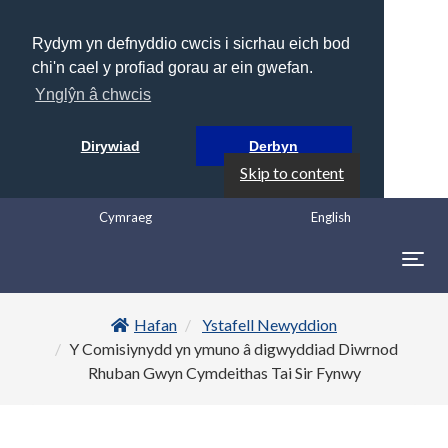
Rydym yn defnyddio cwcis i sicrhau eich bod
chi'n cael y profiad gorau ar ein gwefan.
Ynglŷn â chwcis
Dirywiad
Derbyn
Skip to content
Cymraeg
English
Togg
navig
Hafan
Ystafell Newyddion
Y Comisiynydd yn ymuno â digwyddiad Diwrnod
Rhuban Gwyn Cymdeithas Tai Sir Fynwy