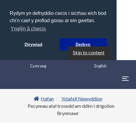
Rydym yn defnyddio cwcis i sicrhau eich bod
chi'n cael y profiad gorau ar ein gwefan.
Ynglŷn â chwcis
Dirywiad
Derbyn
Skip to content
Cymraeg
English
Togg
navig
Hafan
Ystafell Newyddion
Pecynnau atal trosedd am ddim i drigolion
Brynmawr