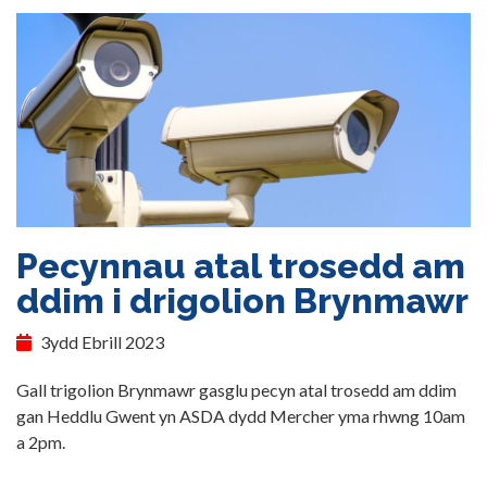
Pecynnau atal trosedd am
ddim i drigolion Brynmawr
3ydd Ebrill 2023
Gall trigolion Brynmawr gasglu pecyn atal trosedd am ddim
gan Heddlu Gwent yn ASDA dydd Mercher yma rhwng 10am
a 2pm.