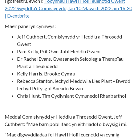
I gofrestru, ewch i:
Tocynnau Hawl i Holi Ieuenctid Gwent
2022 Swyddfa'r Comisiynydd, Iau 10 Mawrth 2022 am 16:30
| Eventbrite
Mae'r panel yn cynnwys:
Jeff Cuthbert, Comisiynydd yr Heddlu a Throsedd
Gwent
Pam Kelly, Prif Gwnstabl Heddlu Gwent
Dr Rachel Evans, Gwasanaeth Seicoleg a Therapïau
Plant a Theuluoedd
Kelly Harris, Brooke Cymru
Rebecca Stanton, Iechyd Meddwl a Lles Plant - Bwrdd
Iechyd Prifysgol Aneurin Bevan
Chris Hunt, Tîm Cydlyniant Cymunedol Rhanbarthol
Meddai Comisiynydd yr Heddlu a Throsedd Gwent, Jeff
Cuthbert: “Mae barn pobl ifanc yn eithriadol o bwysig i mi.
“Mae digwyddiadau fel Hawl i Holi Ieuenctid yn cynnig