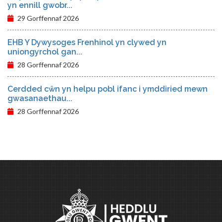
yn ennill gwobr...
29 Gorffennaf 2026
EHB Y Dywysoges Frenhinol yn clywed yn
uniongyrchol gan...
28 Gorffennaf 2026
Cerdded cŵn yn helpu pobl ifanc i ymddiried mewn
gwasanaethau...
28 Gorffennaf 2026