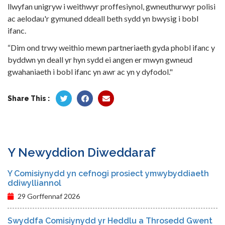
llwyfan unigryw i weithwyr proffesiynol, gwneuthurwyr polisi
ac aelodau'r gymuned ddeall beth sydd yn bwysig i bobl
ifanc.
“Dim ond trwy weithio mewn partneriaeth gyda phobl ifanc y
byddwn yn deall yr hyn sydd ei angen er mwyn gwneud
gwahaniaeth i bobl ifanc yn awr ac yn y dyfodol."
Share This :
Y Newyddion Diweddaraf
Y Comisiynydd yn cefnogi prosiect ymwybyddiaeth
ddiwylliannol
29 Gorffennaf 2026
Swyddfa Comisiynydd yr Heddlu a Throsedd Gwent