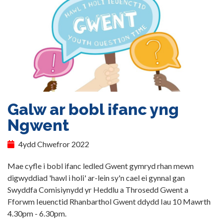
Galw ar bobl ifanc yng
Ngwent
4ydd Chwefror 2022
Mae cyfle i bobl ifanc ledled Gwent gymryd rhan mewn
digwyddiad 'hawl i holi' ar-lein sy'n cael ei gynnal gan
Swyddfa Comisiynydd yr Heddlu a Throsedd Gwent a
Fforwm Ieuenctid Rhanbarthol Gwent ddydd Iau 10 Mawrth
4.30pm - 6.30pm.