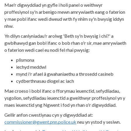
Mae'r digwyddiad yn gyfle i holi panel o weithwyr
proffesiynol sy'n arbenigo mewn amrywiaeth eang o faterion
y mae pobl ifanc wedi dweud wrth fy nhîm sy'n bwysig iddyn
nhw.
Yn dilyn canlyniadau'r arolwg 'Beth sy'n bwysig i chi?' a
gwblhawyd gan bobl ifanc o bob rhan o'r sir, mae amrywiaeth
o faterion wedi cael eu nodi fel rhai pwysig:
plismona
iechyd meddwl
mynd i'r afael â gwahaniaethu a throsedd casineb
cydberthnasau diogel ac iach
Mae croeso i bobl ifanc o fforymau ieuenctid, sefydliadau,
ysgolion, sefydliadau ieuenctid a gweithwyr proffesiynol yn y
maes ieuenctid yng Ngwent i fod yn rhan o'r digwyddiad.
Gellir anfon cwestiynau cyn y digwyddiad at:
commissioner@gwent.pnn.police.uk
neu yn ystod y sesiwn.