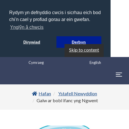
Rydym yn defnyddio cwcis i sicrhau eich bod
chi'n cael y profiad gorau ar ein gwefan.
Ynglŷn â chwcis
Dirywiad
Derbyn
Skip to content
Cymraeg
English
Togg
navig
Hafan
Ystafell Newyddion
Galw ar bobl ifanc yng Ngwent