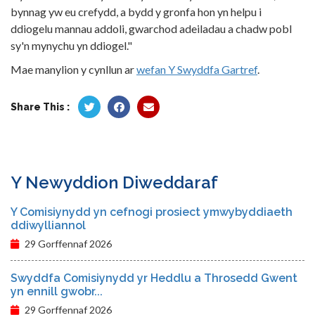
bynnag yw eu crefydd, a bydd y gronfa hon yn helpu i
ddiogelu mannau addoli, gwarchod adeiladau a chadw pobl
sy'n mynychu yn ddiogel."
Mae manylion y cynllun ar
wefan Y Swyddfa Gartref
.
Share This :
Y Newyddion Diweddaraf
Y Comisiynydd yn cefnogi prosiect ymwybyddiaeth
ddiwylliannol
29 Gorffennaf 2026
Swyddfa Comisiynydd yr Heddlu a Throsedd Gwent
yn ennill gwobr...
29 Gorffennaf 2026