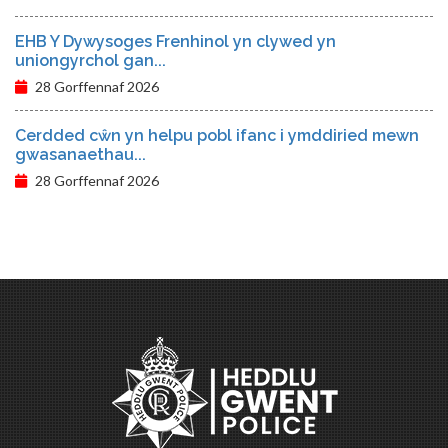
EHB Y Dywysoges Frenhinol yn clywed yn
uniongyrchol gan...
28 Gorffennaf 2026
Cerdded cŵn yn helpu pobl ifanc i ymddiried mewn
gwasanaethau...
28 Gorffennaf 2026