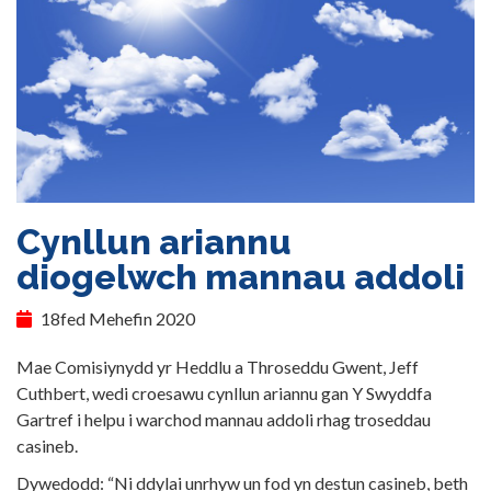
Cynllun ariannu
diogelwch mannau addoli
18fed Mehefin 2020
Mae Comisiynydd yr Heddlu a Throseddu Gwent, Jeff
Cuthbert, wedi croesawu cynllun ariannu gan Y Swyddfa
Gartref i helpu i warchod mannau addoli rhag troseddau
casineb.
Dywedodd: “Ni ddylai unrhyw un fod yn destun casineb, beth