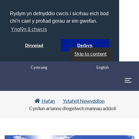
Rydym yn defnyddio cwcis i sicrhau eich bod
chi'n cael y profiad gorau ar ein gwefan.
Ynglŷn â chwcis
Dirywiad
Derbyn
Skip to content
Cymraeg
English
Togg
navig
Hafan
Ystafell Newyddion
Cynllun ariannu diogelwch mannau addoli