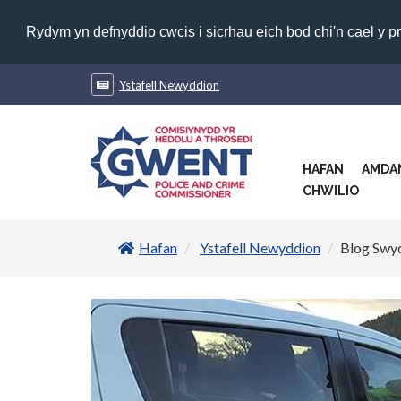
Rydym yn defnyddio cwcis i sicrhau eich bod chi'n cael y p
Ystafell Newyddion
HAFAN
AMDA
CHWILIO
Hafan
Ystafell Newyddion
Blog Swyd