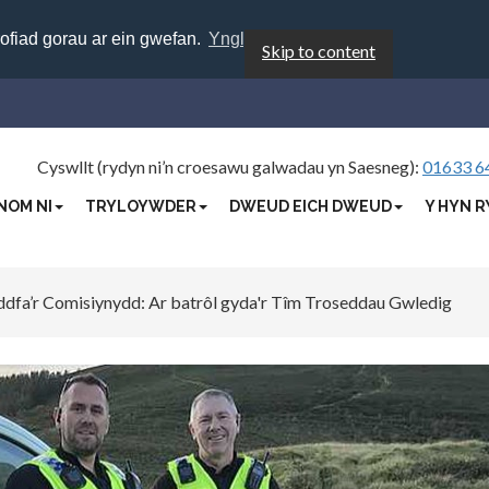
rofiad gorau ar ein gwefan.
Ynglŷn â chwcis
Skip to content
Cyswllt (rydyn ni’n croesawu galwadau yn Saesneg):
01633 6
NOM NI
TRYLOYWDER
DWEUD EICH DWEUD
Y HYN R
dfa’r Comisiynydd: Ar batrôl gyda'r Tîm Troseddau Gwledig