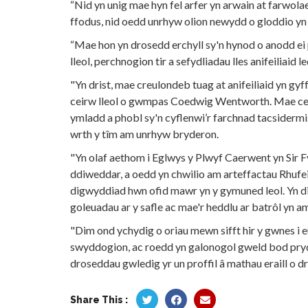
“Nid yn unig mae hyn fel arfer yn arwain at farwolae
ffodus, nid oedd unrhyw olion newydd o gloddio yn 
“Mae hon yn drosedd erchyll sy'n hynod o anodd e
lleol, perchnogion tir a sefydliadau lles anifeiliaid l
"Yn drist, mae creulondeb tuag at anifeiliaid yn gy
ceirw lleol o gwmpas Coedwig Wentworth. Mae cei
ymladd a phobl sy'n cyflenwi’r farchnad tacsidermi.
wrth y tîm am unrhyw bryderon.
"Yn olaf aethom i Eglwys y Plwyf Caerwent yn Sir 
ddiweddar, a oedd yn chwilio am arteffactau Rhufei
digwyddiad hwn ofid mawr yn y gymuned leol. Yn d
goleuadau ar y safle ac mae'r heddlu ar batrôl yn am
"Dim ond ychydig o oriau mewn sifft hir y gwnes i e
swyddogion, ac roedd yn galonogol gweld bod pryde
droseddau gwledig yr un proffil â mathau eraill o d
Share This :