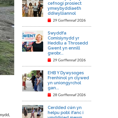
cefnogi prosiect
ymwybyddiaeth
ddiwylliannol
29 Gorffennaf 2026
Swyddfa
Comisiynydd yr
Heddlu a Throsedd
Gwent yn ennill
gwobr...
29 Gorffennaf 2026
EHB Y Dywysoges
Frenhinol yn clywed
yn uniongyrchol
gan...
28 Gorffennaf 2026
Cerdded cŵn yn
helpu pobl ifanc i
ynydd,
ymddiried mewn