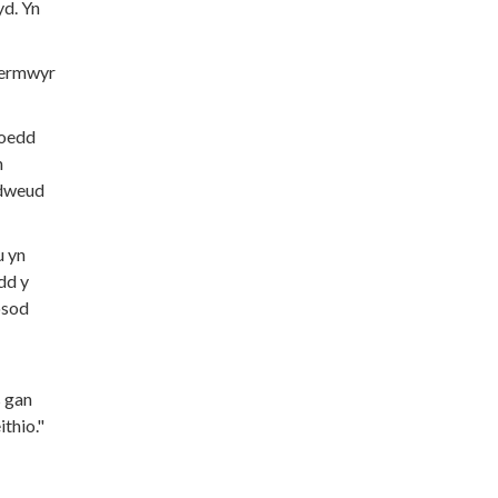
yd. Yn
fermwyr
roedd
n
 dweud
u yn
dd y
osod
s gan
thio."