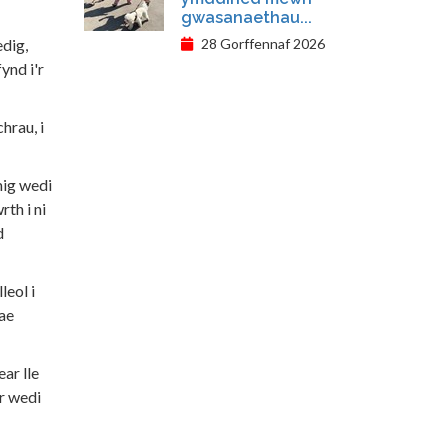
gwasanaethau...
28 Gorffennaf 2026
edig,
ynd i'r
hrau, i
mig wedi
th i ni
d
leol i
mae
ar lle
r wedi