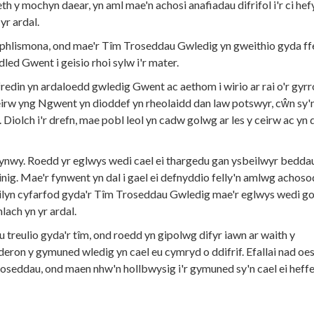
th y mochyn daear, yn aml mae'n achosi anafiadau difrifol i'r ci hef
yr ardal.
i phlismona, ond mae'r Tîm Troseddau Gwledig yn gweithio gyda f
edled Gwent i geisio rhoi sylw i'r mater.
ffredin yn ardaloedd gwledig Gwent ac aethom i wirio ar rai o'r gyr
rw yng Ngwent yn dioddef yn rheolaidd dan law potswyr, cŵn sy'
 Diolch i'r drefn, mae pobl leol yn cadw golwg ar les y ceirw ac yn
Fynwy. Roedd yr eglwys wedi cael ei thargedu gan ysbeilwyr bedda
nig. Mae'r fynwent yn dal i gael ei defnyddio felly'n amlwg achoso
ilyn cyfarfod gyda'r Tîm Troseddau Gwledig mae'r eglwys wedi g
lach yn yr ardal.
u treulio gyda'r tîm, ond roedd yn gipolwg difyr iawn ar waith y
ron y gymuned wledig yn cael eu cymryd o ddifrif. Efallai nad oe
roseddau, ond maen nhw'n hollbwysig i'r gymuned sy'n cael ei heffei