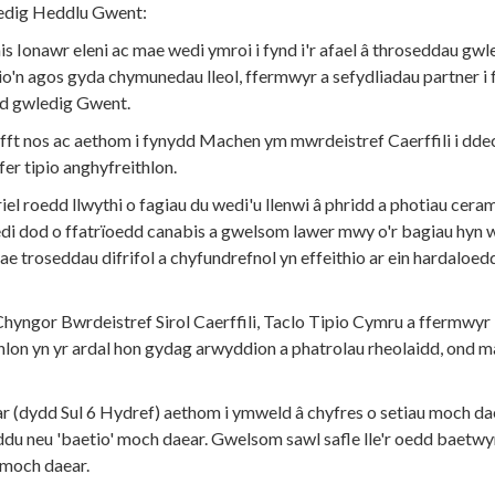
edig Heddlu Gwent:
Ionawr eleni ac mae wedi ymroi i fynd i'r afael â throseddau gwl
o'n agos gyda chymunedau lleol, ffermwyr a sefydliadau partner i f
dd gwledig Gwent.
fft nos ac aethom i fynydd Machen ym mwrdeistref Caerffili i ddec
er tipio anghyfreithlon.
iel roedd llwythi o fagiau du wedi'u llenwi â phridd a photiau cera
di dod o ffatrïoedd canabis a gwelsom lawer mwy o'r bagiau hyn wr
 troseddau difrifol a chyfundrefnol yn effeithio ar ein hardaloed
ngor Bwrdeistref Sirol Caerffili, Taclo Tipio Cymru a ffermwyr l
ithlon yn yr ardal hon gydag arwyddion a phatrolau rheolaidd, ond 
(dydd Sul 6 Hydref) aethom i ymweld â chyfres o setiau moch dae
u neu 'baetio' moch daear. Gwelsom sawl safle lle'r oedd baetwy
y moch daear.