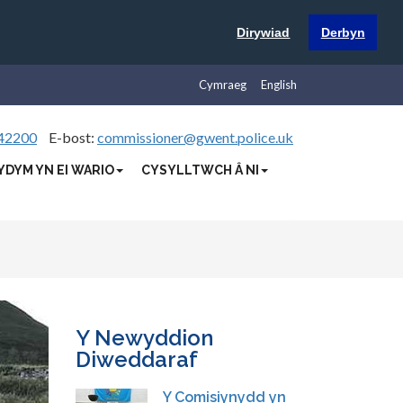
Dirywiad
Derbyn
Cymraeg
English
42200
E-bost:
commissioner@gwent.police.uk
YDYM YN EI WARIO
CYSYLLTWCH Â NI
Y Newyddion
Diweddaraf
Y Comisiynydd yn