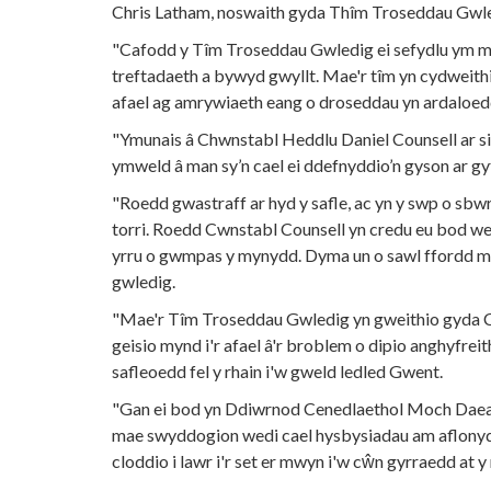
Chris Latham, noswaith gyda Thîm Troseddau Gwl
"Cafodd y Tîm Troseddau Gwledig ei sefydlu ym mis 
treftadaeth a bywyd gwyllt. Mae'r tîm yn cydweithi
afael ag amrywiaeth eang o droseddau yn ardaloe
"Ymunais â Chwnstabl Heddlu Daniel Counsell ar si
ymweld â man sy’n cael ei ddefnyddio’n gyson ar gyf
"Roedd gwastraff ar hyd y safle, ac yn y swp o sbwr
torri. Roedd Cwnstabl Counsell yn credu eu bod we
yrru o gwmpas y mynydd. Dyma un o sawl ffordd mae
gwledig.
"Mae'r Tîm Troseddau Gwledig yn gweithio gyda Chy
geisio mynd i'r afael â'r broblem o dipio anghyfre
safleoedd fel y rhain i'w gweld ledled Gwent.
"Gan ei bod yn Ddiwrnod Cenedlaethol Moch Daear 
mae swyddogion wedi cael hysbysiadau am aflonydd
cloddio i lawr i'r set er mwyn i'w cŵn gyrraedd at 