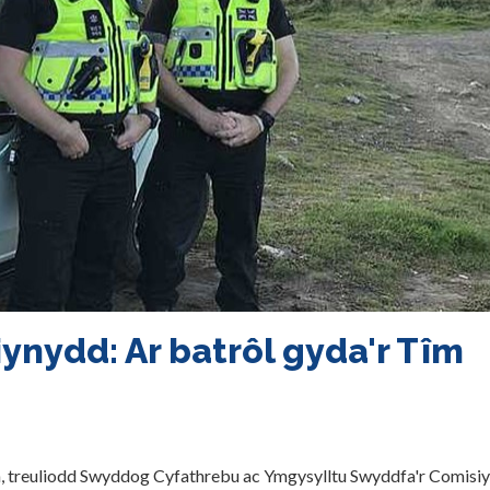
ynydd: Ar batrôl gyda'r Tîm
, treuliodd Swyddog Cyfathrebu ac Ymgysylltu Swyddfa'r Comisi