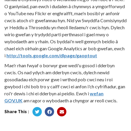
O ganlyniad, pan ewch i dudalen â chynnwys a ymgorfforwyd
o YouTube neu Flickr er enghraifft, mae'n bosibl yr anfonir
cwcis atoch o'r gwefannau hyn. Nid yw Swyddfa Comisiynydd
yr Heddlu a Throseddu yn rheoli lledaenu'r cwcis hyn. Dylech
wirio gwefan y trydydd parti perthnasol i gael mwy o
wybodaeth am y rhain. Os byddai'n well gennych beidio â
chael eich olrhain gan Google Analytics ar bob gwefan, ewch
i
http://tools.google.com/dlpage/gaoptout
Mae'r rhan fwyaf o borwyr gwe wedi'u gosod i dderbyn
cwcis. Os nad ydych am dderbyn cwcis, dylech newid
gosodiadau eich porwr gwe i wrthod pob cwci neu i roi
gwybod i chi bob tro y caiff cwci ei anfon i'ch cyfrifiadur, gan
roi'r dewis i chi ei dderbyn ai peidio. Ewch i
wefan
GOV.UK
am ragor o wybodaeth a chyngor ar reoli cwcis.
Share This :