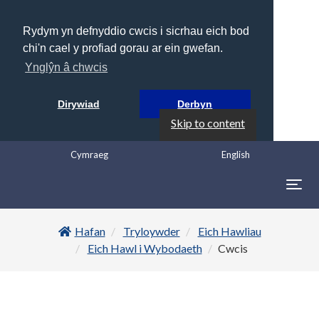
Rydym yn defnyddio cwcis i sicrhau eich bod
chi'n cael y profiad gorau ar ein gwefan.
Ynglŷn â chwcis
Dirywiad
Derbyn
Skip to content
Cymraeg
English
Togg
navig
Hafan
Tryloywder
Eich Hawliau
Eich Hawl i Wybodaeth
Cwcis