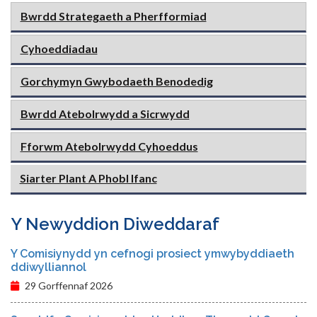
Bwrdd Strategaeth a Pherfformiad
Cyhoeddiadau
Gorchymyn Gwybodaeth Benodedig
Bwrdd Atebolrwydd a Sicrwydd
Fforwm Atebolrwydd Cyhoeddus
Siarter Plant A Phobl Ifanc
Y Newyddion Diweddaraf
Y Comisiynydd yn cefnogi prosiect ymwybyddiaeth
ddiwylliannol
29 Gorffennaf 2026