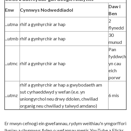
Daw i
Enw
Cynnwys Nodweddiadol
Ben
2
...utma
rhif a gynhyrchir ar hap
flynedd
30
...utmb
rhif a gynhyrchir ar hap
munud
Pan
fyddwch
...utmc
rhif a gynhyrchir ar hap
yn cau
eich
porwr
rhif a gynhyrchir ar hap a gwybodaeth am
sut cyrhaeddwyd y wefan (e.e. yn
...utmz
6 mis
uniongyrchol neu drwy ddolen, chwiliad
organig neu chwiliad y talwyd amdano)
Er mwyn cefnogi ein gwefannau, rydym weithiau'n ymgorffori
lluniau a chynnwys fideo o wefannau megis YouTube a Flickr.