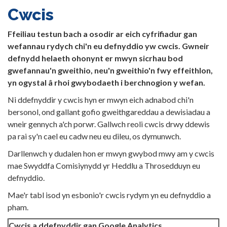
Cwcis
Ffeiliau testun bach a osodir ar eich cyfrifiadur gan
wefannau rydych chi'n eu defnyddio yw cwcis. Gwneir
defnydd helaeth ohonynt er mwyn sicrhau bod
gwefannau'n gweithio, neu'n gweithio'n fwy effeithlon,
yn ogystal â rhoi gwybodaeth i berchnogion y wefan.
Ni ddefnyddir y cwcis hyn er mwyn eich adnabod chi'n
bersonol, ond gallant gofio gweithgareddau a dewisiadau a
wneir gennych a'ch porwr. Gallwch reoli cwcis drwy ddewis
pa rai sy'n cael eu cadw neu eu dileu, os dymunwch.
Darllenwch y dudalen hon er mwyn gwybod mwy am y cwcis
mae Swyddfa Comisiynydd yr Heddlu a Throsedduyn eu
defnyddio.
Mae'r tabl isod yn esbonio'r cwcis rydym yn eu defnyddio a
pham.
Cwcis a ddefnyddir gan Google Analytics