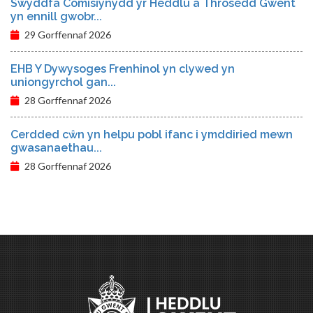
Swyddfa Comisiynydd yr Heddlu a Throsedd Gwent
yn ennill gwobr...
29 Gorffennaf 2026
EHB Y Dywysoges Frenhinol yn clywed yn
uniongyrchol gan...
28 Gorffennaf 2026
Cerdded cŵn yn helpu pobl ifanc i ymddiried mewn
gwasanaethau...
28 Gorffennaf 2026