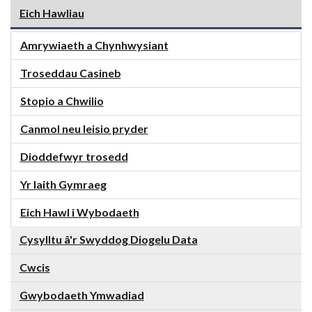
Eich Hawliau
Amrywiaeth a Chynhwysiant
Troseddau Casineb
Stopio a Chwilio
Canmol neu leisio pryder
Dioddefwyr trosedd
Yr Iaith Gymraeg
Eich Hawl i Wybodaeth
Cysylltu â'r Swyddog Diogelu Data
Cwcis
Gwybodaeth Ymwadiad