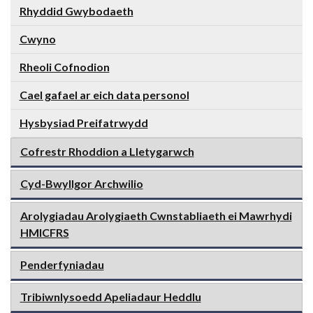
Rhyddid Gwybodaeth
Cwyno
Rheoli Cofnodion
Cael gafael ar eich data personol
Hysbysiad Preifatrwydd
Cofrestr Rhoddion a Lletygarwch
Cyd-Bwyllgor Archwilio
Arolygiadau Arolygiaeth Cwnstabliaeth ei Mawrhydi
HMICFRS
Penderfyniadau
Tribiwnlysoedd Apeliadaur Heddlu