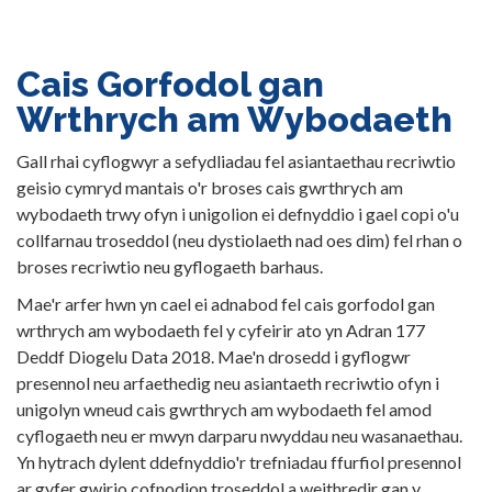
Cais Gorfodol gan
Wrthrych am Wybodaeth
Gall rhai cyflogwyr a sefydliadau fel asiantaethau recriwtio
geisio cymryd mantais o'r broses cais gwrthrych am
wybodaeth trwy ofyn i unigolion ei defnyddio i gael copi o'u
collfarnau troseddol (neu dystiolaeth nad oes dim) fel rhan o
broses recriwtio neu gyflogaeth barhaus.
Mae'r arfer hwn yn cael ei adnabod fel cais gorfodol gan
wrthrych am wybodaeth fel y cyfeirir ato yn Adran 177
Deddf Diogelu Data 2018. Mae'n drosedd i gyflogwr
presennol neu arfaethedig neu asiantaeth recriwtio ofyn i
unigolyn wneud cais gwrthrych am wybodaeth fel amod
cyflogaeth neu er mwyn darparu nwyddau neu wasanaethau.
Yn hytrach dylent ddefnyddio'r trefniadau ffurfiol presennol
ar gyfer gwirio cofnodion troseddol a weithredir gan y