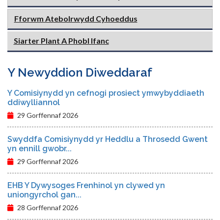
Fforwm Atebolrwydd Cyhoeddus
Siarter Plant A Phobl Ifanc
Y Newyddion Diweddaraf
Y Comisiynydd yn cefnogi prosiect ymwybyddiaeth
ddiwylliannol
29 Gorffennaf 2026
Swyddfa Comisiynydd yr Heddlu a Throsedd Gwent
yn ennill gwobr...
29 Gorffennaf 2026
EHB Y Dywysoges Frenhinol yn clywed yn
uniongyrchol gan...
28 Gorffennaf 2026