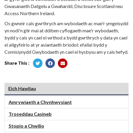
Gwasanaeth Datgelu a Gwahardd, Disclosure Scotland neu
Access Northern Ireland.
Os gwneir cais gwrthrych am wybodaeth ac mae'r ymgeisydd
yn nodi'n glir mai at ddiben cyflogaeth mae'r wybodaeth,
bydd y cais yn cael ei wrthod a bydd gwrthrych y data yn cael
ei ailgyfeirio at yr asiantaeth briodol; efallai bydd y
Comisiynydd Gwybodaeth yn cael ei hysbysu am y cais hefyd.
Share This :
Eich Hawliau
Amrywiaeth a Chynhwysiant
Troseddau Casineb
Stopio a Chwilio