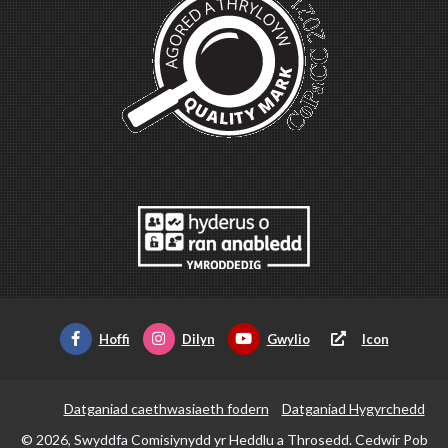
Hoffi
Dilyn
Gwylio
Icon
Datganiad caethwasiaeth fodern
Datganiad Hygyrchedd
© 2026, Swyddfa Comisiynydd yr Heddlu a Throsedd. Cedwir Pob