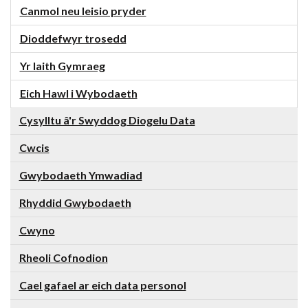
Canmol neu leisio pryder
Dioddefwyr trosedd
Yr Iaith Gymraeg
Eich Hawl i Wybodaeth
Cysylltu â'r Swyddog Diogelu Data
Cwcis
Gwybodaeth Ymwadiad
Rhyddid Gwybodaeth
Cwyno
Rheoli Cofnodion
Cael gafael ar eich data personol