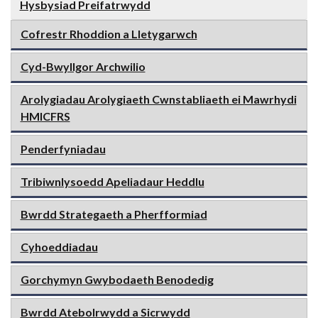
Hysbysiad Preifatrwydd
Cofrestr Rhoddion a Lletygarwch
Cyd-Bwyllgor Archwilio
Arolygiadau Arolygiaeth Cwnstabliaeth ei Mawrhydi
HMICFRS
Penderfyniadau
Tribiwnlysoedd Apeliadaur Heddlu
Bwrdd Strategaeth a Pherfformiad
Cyhoeddiadau
Gorchymyn Gwybodaeth Benodedig
Bwrdd Atebolrwydd a Sicrwydd