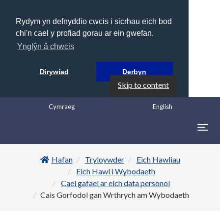
Rydym yn defnyddio cwcis i sicrhau eich bod
chi'n cael y profiad gorau ar ein gwefan.
Ynglŷn â chwcis
Dirywiad
Derbyn
Skip to content
Cymraeg
English
Togg
navig
Hafan
Tryloywder
Eich Hawliau
Eich Hawl i Wybodaeth
Cael gafael ar eich data personol
Cais Gorfodol gan Wrthrych am Wybodaeth