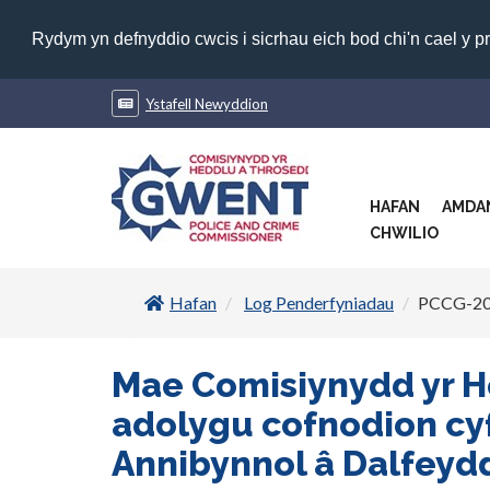
Rydym yn defnyddio cwcis i sicrhau eich bod chi'n cael y p
Ystafell Newyddion
HAFAN
AMDA
CHWILIO
Hafan
Log Penderfyniadau
PCCG-20
Mae Comisiynydd yr 
adolygu cofnodion cy
Annibynnol â Dalfeydd