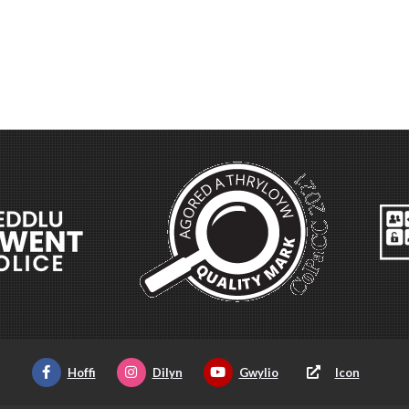
Hoffi
Dilyn
Gwylio
Icon