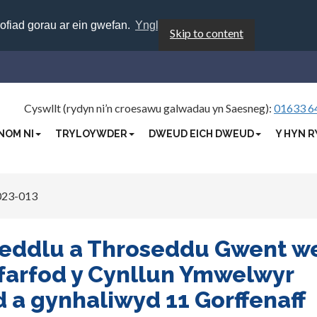
rofiad gorau ar ein gwefan.
Ynglŷn â chwcis
Skip to content
Cyswllt (rydyn ni’n croesawu galwadau yn Saesneg):
01633 6
NOM NI
TRYLOYWDER
DWEUD EICH DWEUD
Y HYN R
23-013
Heddlu a Throseddu Gwent w
farfod y Cynllun Ymwelwyr
 a gynhaliwyd 11 Gorffenaff