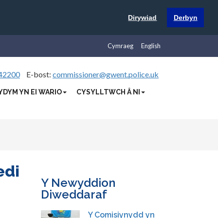
Dirywiad
Derbyn
Cymraeg
English
42200
E-bost:
commissioner@gwent.police.uk
YDYM YN EI WARIO
CYSYLLTWCH Â NI
edi
Y Newyddion
Diweddaraf
Y Comisiynydd yn