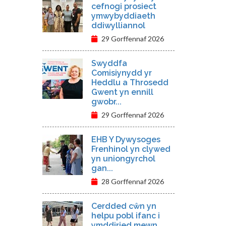
cefnogi prosiect
ymwybyddiaeth
ddiwylliannol
29 Gorffennaf 2026
Swyddfa
Comisiynydd yr
Heddlu a Throsedd
Gwent yn ennill
gwobr...
29 Gorffennaf 2026
EHB Y Dywysoges
Frenhinol yn clywed
yn uniongyrchol
gan...
28 Gorffennaf 2026
Cerdded cŵn yn
helpu pobl ifanc i
ymddiried mewn