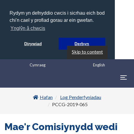
Rydym yn defnyddio cwcis i sicrhau eich bod
chi'n cael y profiad gorau ar ein gwefan.
Ynglŷn â chwcis
Dirywiad
Derbyn
Skip to content
Cymraeg
English
Togg
navig
Hafan
Log Penderfyniadau
PCCG-2019-065
Mae'r Comisiynydd wedi