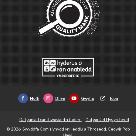
Hoffi
Dilyn
Gwylio
Icon
Datganiad caethwasiaeth fodern
Datganiad Hygyrchedd
© 2026, Swyddfa Comisiynydd yr Heddlu a Throsedd. Cedwir Pob
Hawl.