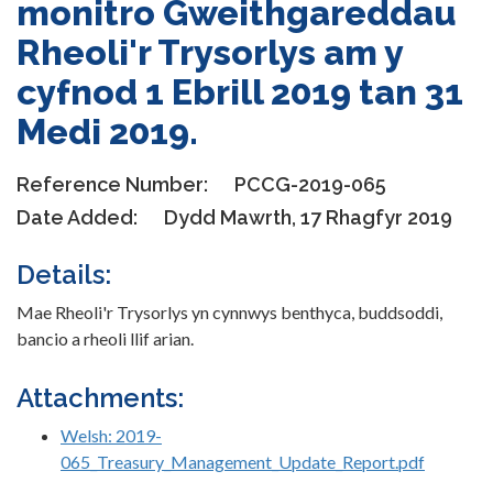
monitro Gweithgareddau
Rheoli'r Trysorlys am y
cyfnod 1 Ebrill 2019 tan 31
Medi 2019.
Reference Number:
PCCG-2019-065
Date Added:
Dydd Mawrth, 17 Rhagfyr 2019
Details:
Mae Rheoli'r Trysorlys yn cynnwys benthyca, buddsoddi,
bancio a rheoli llif arian.
Attachments:
Welsh: 2019-
065_Treasury_Management_Update_Report.pdf