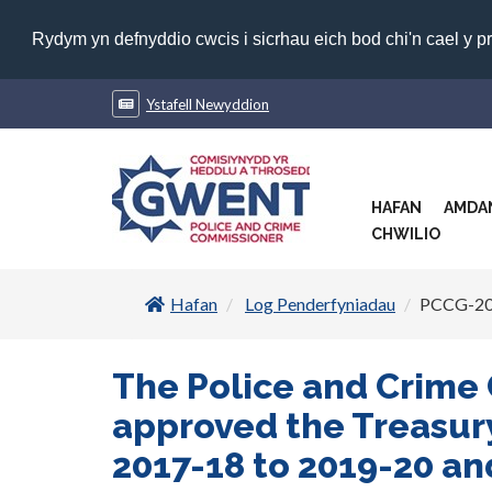
Rydym yn defnyddio cwcis i sicrhau eich bod chi'n cael y p
Ystafell Newyddion
HAFAN
AMDA
CHWILIO
Hafan
Log Penderfyniadau
PCCG-20
The Police and Crime
approved the Treasur
2017-18 to 2019-20 a