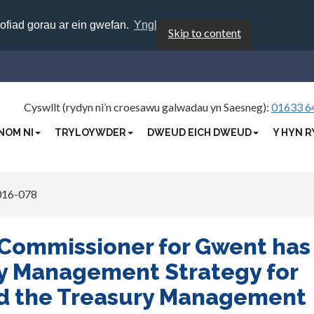
rofiad gorau ar ein gwefan.
Ynglŷn â chwcis
Skip to content
Cyswllt (rydyn ni’n croesawu galwadau yn Saesneg):
01633 6
NOM NI
TRYLOYWDER
DWEUD EICH DWEUD
Y HYN R
16-078
 Commissioner for Gwent has
y Management Strategy for
nd the Treasury Management