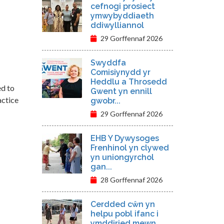
cefnogi prosiect
ymwybyddiaeth
ddiwylliannol
29 Gorffennaf 2026
Swyddfa
Comisiynydd yr
Heddlu a Throsedd
d to
Gwent yn ennill
actice
gwobr...
29 Gorffennaf 2026
EHB Y Dywysoges
Frenhinol yn clywed
yn uniongyrchol
gan...
28 Gorffennaf 2026
Cerdded cŵn yn
helpu pobl ifanc i
ymddiried mewn