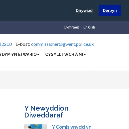
Dirywiad
Derbyn
Cymraeg
English
42200
E-bost:
commissioner@gwent.police.uk
YDYM YN EI WARIO
CYSYLLTWCH Â NI
Y Newyddion
Diweddaraf
Y Comisiynydd yn