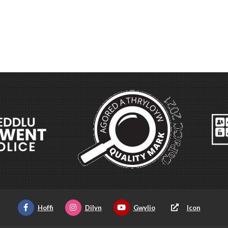
Hoffi
Dilyn
Gwylio
Icon