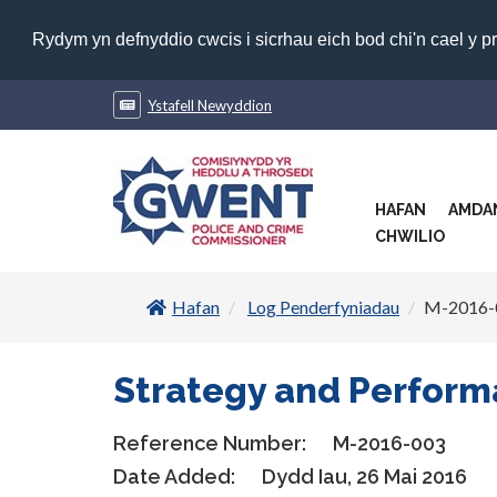
Rydym yn defnyddio cwcis i sicrhau eich bod chi'n cael y p
Ystafell Newyddion
HAFAN
AMDA
CHWILIO
Hafan
Log Penderfyniadau
M-2016-
Strategy and Perform
Reference Number:
M-2016-003
Date Added:
Dydd Iau, 26 Mai 2016