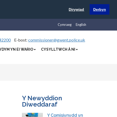
Dirywiad
Derbyn
Cymraeg
English
42200
E-bost:
commissioner@gwent.police.uk
YDYM YN EI WARIO
CYSYLLTWCH Â NI
Y Newyddion
Diweddaraf
Y Comisiynydd yn