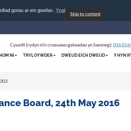
rofiad gorau ar ein gwefan.
Ynglŷn â chwcis
Skip to content
Cyswllt (rydyn ni’n croesawu galwadau yn Saesneg):
01633 6
NOM NI
TRYLOYWDER
DWEUD EICH DWEUD
Y HYN R
003
ance Board, 24th May 2016