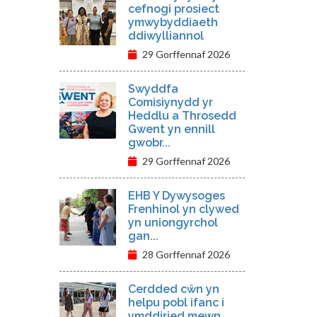
cefnogi prosiect
ymwybyddiaeth
ddiwylliannol
29 Gorffennaf 2026
Swyddfa
Comisiynydd yr
Heddlu a Throsedd
Gwent yn ennill
gwobr...
29 Gorffennaf 2026
EHB Y Dywysoges
Frenhinol yn clywed
yn uniongyrchol
gan...
28 Gorffennaf 2026
Cerdded cŵn yn
helpu pobl ifanc i
ymddiried mewn