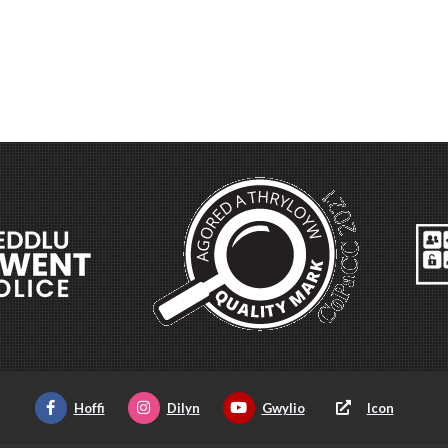
Hoffi
Dilyn
Gwylio
Icon