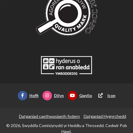
Hoffi
Dilyn
Gwylio
Icon
Datganiad caethwasiaeth fodern
Datganiad Hygyrchedd
© 2026, Swyddfa Comisiynydd yr Heddlu a Throsedd. Cedwir Pob
Hawl.