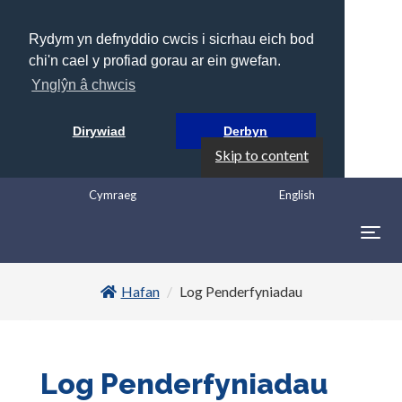
Rydym yn defnyddio cwcis i sicrhau eich bod
chi'n cael y profiad gorau ar ein gwefan.
Ynglŷn â chwcis
Dirywiad
Derbyn
Skip to content
Cymraeg
English
Togg
navig
Hafan
Log Penderfyniadau
Log Penderfyniadau