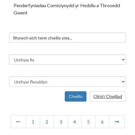
Penderfyniadau Comisiynydd yr Heddlu a Throsedd
Gwent
Chwilio
Clirio'r Chwiliad
1
2
3
4
5
6