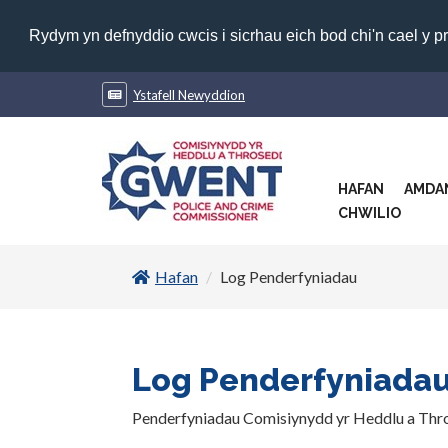
Rydym yn defnyddio cwcis i sicrhau eich bod chi'n cael y p
Ystafell Newyddion
HAFAN
AMDA
CHWILIO
Hafan
Log Penderfyniadau
Log Penderfyniada
Penderfyniadau Comisiynydd yr Heddlu a Th