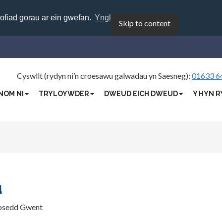
rofiad gorau ar ein gwefan.
Ynglŷn â chwcis
Skip to content
Cyswllt (rydyn ni’n croesawu galwadau yn Saesneg):
01633 6
NOM NI
TRYLOYWDER
DWEUD EICH DWEUD
Y HYN R
u
rosedd Gwent