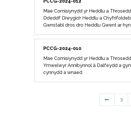
PCCG-2024-012
Mae Comisiynydd yr Heddlu a Throsedd G
Ddeddf Diwygio’r Heddlu a Chyfrifoldeb
Gwnstabl dros dro Heddlu Gwent ar hyn 
PCCG-2024-010
Mae Comisiynydd yr Heddlu a Throsedd
Ymwelwyr Annibynnol â Dalfeydd a gynh
cynnydd a wnaed.
3