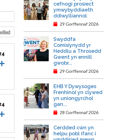
cefnogi prosiect
ymwybyddiaeth
ddiwylliannol
29 Gorffennaf 2026
wiliad
Swyddfa
Comisiynydd yr
Heddlu a Throsedd
24
Gwent yn ennill
gwobr...
29 Gorffennaf 2026
EHB Y Dywysoges
Frenhinol yn clywed
yn uniongyrchol
24
gan...
28 Gorffennaf 2026
Cerdded cŵn yn
helpu pobl ifanc i
ymddiried mewn