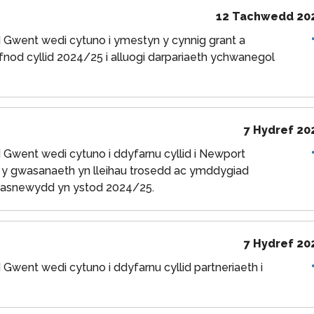
12 Tachwedd 20
Gwent wedi cytuno i ymestyn y cynnig grant a
fnod cyllid 2024/25 i alluogi darpariaeth ychwanegol
7 Hydref 20
Gwent wedi cytuno i ddyfarnu cyllid i Newport
d y gwasanaeth yn lleihau trosedd ac ymddygiad
Casnewydd yn ystod 2024/25.
7 Hydref 20
went wedi cytuno i ddyfarnu cyllid partneriaeth i