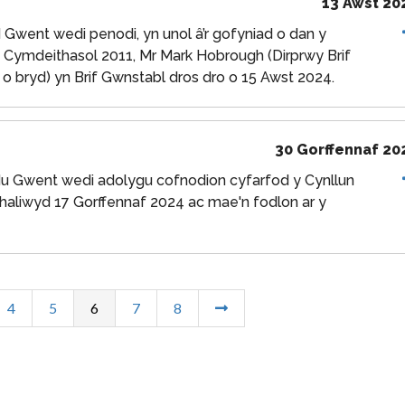
13 Awst 20
went wedi penodi, yn unol â’r gofyniad o dan y
 Cymdeithasol 2011, Mr Mark Hobrough (Dirprwy Brif
o bryd) yn Brif Gwnstabl dros dro o 15 Awst 2024.
30 Gorffennaf 20
u Gwent wedi adolygu cofnodion cyfarfod y Cynllun
aliwyd 17 Gorffennaf 2024 ac mae'n fodlon ar y
4
5
6
7
8