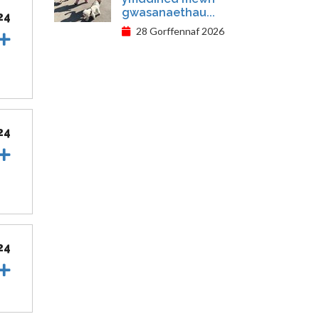
gwasanaethau...
24
28 Gorffennaf 2026
24
24