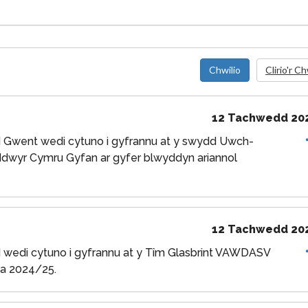
Chwilio
Clirio'r Ch
12 Tachwedd 20
 Gwent wedi cytuno i gyfrannu at y swydd Uwch-
dwyr Cymru Gyfan ar gyfer blwyddyn ariannol
12 Tachwedd 20
wedi cytuno i gyfrannu at y Tîm Glasbrint VAWDASV
 a 2024/25.