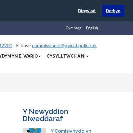
Dirywiad
Derbyn
Cymraeg
English
42200
E-bost:
commissioner@gwent.police.uk
YDYM YN EI WARIO
CYSYLLTWCH Â NI
Y Newyddion
Diweddaraf
Y Comisiynydd yn