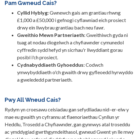
Pam Gwneud Cais?
Cyllid Hyblyg:
Gwnewch gais am grantiau rhwng
£1,000 a £50,000 i gefnogi cyflawniad eich prosiect
drwy ein llwybrau grantiau bach neu fawr.
Gweithio Mewn Partneriaeth:
Gweithiwch gyda ni
tuag at nodau diogelwch a chyfiawnder cymunedol
cyffredin sydd hefyd yn sicrhau'r llwyddiant gorau
posibl i'ch prosiect.
Cydnabyddiaeth Gyhoeddus:
Codwch
ymwybyddiaeth o'ch gwaith drwy gyfleoedd hyrwyddo
a gwelededd partneriaeth.
Pwy All Wneud Cais?
Rydym yn croesawu ceisiadau gan sefydliadau nid–er-elw y
mae eu gwaith yn cyfrannu at flaenoriaethau Cynllun yr
Heddlu, Trosedd a Chyfiawnder, gan gynnwys atal troseddu
ac ymddygiad gwrthgymdeithasol, gwneud Gwent yn lle mwy