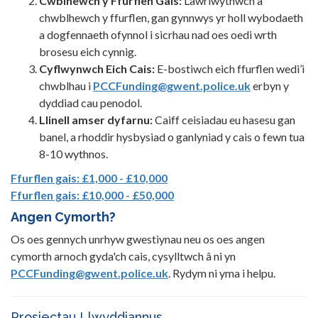
Cwblhewch y Ffurflen Gais:
Lawrlwythwch a
chwblhewch y ffurflen, gan gynnwys yr holl wybodaeth
a dogfennaeth ofynnol i sicrhau nad oes oedi wrth
brosesu eich cynnig.
Cyflwynwch Eich Cais:
E-bostiwch eich ffurflen wedi’i
chwblhau i
PCCFunding@gwent.police.uk
erbyn y
dyddiad cau penodol.
Llinell amser dyfarnu:
Caiff ceisiadau eu hasesu gan
banel, a rhoddir hysbysiad o ganlyniad y cais o fewn tua
8-10 wythnos.
Ffurflen gais: £1,000 - £10,000
Ffurflen gais: £10,000 - £50,000
Angen Cymorth?
Os oes gennych unrhyw gwestiynau neu os oes angen
cymorth arnoch gyda'ch cais, cysylltwch â ni yn
PCCFunding@gwent.police.uk
. Rydym ni yma i helpu.
Prosiectau Llwyddiannus