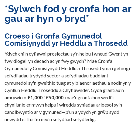
*Sylwch fod y cronfa hon ar
gau ar hyn o bryd*
Croeso i Gronfa Gymunedol
Comisiynydd yr Heddlu a Throsedd
Ydych chi'n cyflawni prosiectau sy'n helpu i wneud Gwent yn
fwy diogel, yn decach ac yn fwy gwydn? Mae Cronfa
Gymunedol y Comisiynydd Heddlu a Throsedd yma i gefnogi
sefydliadau trydydd sector a sefydliadau buddiant
cymunedol sy'n gweithio tuag at y blaenoriaethau a nodir yn y
Cynllun Heddlu, Troseddu a Chyfiawnder. Gyda grantiau'n
amrywio o
£1,000 i £50,000
, mae'r gronfa hon wedi'i
chynllunio er mwyn helpu i wireddu syniadau arloesol sy'n
canolbwyntio ar y gymuned—p'un a ydych yn grŵp sydd
newydd ei ffurfio neu'n sefydliad sefydledig.