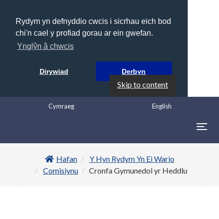
Rydym yn defnyddio cwcis i sicrhau eich bod
chi'n cael y profiad gorau ar ein gwefan.
Ynglŷn â chwcis
Dirywiad
Derbyn
Skip to content
Cymraeg
English
Togg
navig
Hafan
Y Hyn Rydym Yn Ei Wario
Comisiynu
Cronfa Gymunedol yr Heddlu