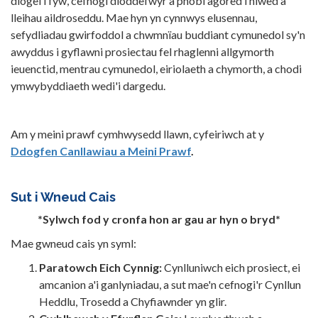
diogel i fyw, cefnogi dioddefwyr a phobl agored i niwed a
lleihau aildroseddu. Mae hyn yn cynnwys elusennau,
sefydliadau gwirfoddol a chwmnïau buddiant cymunedol sy'n
awyddus i gyflawni prosiectau fel rhaglenni allgymorth
ieuenctid, mentrau cymunedol, eiriolaeth a chymorth, a chodi
ymwybyddiaeth wedi'i dargedu.
Am y meini prawf cymhwysedd llawn, cyfeiriwch at y
Ddogfen Canllawiau a Meini Prawf
.
Sut i Wneud Cais
*Sylwch fod y cronfa hon ar gau ar hyn o bryd*
Mae gwneud cais yn syml:
Paratowch Eich Cynnig:
Cynlluniwch eich prosiect, ei
amcanion a'i ganlyniadau, a sut mae'n cefnogi'r Cynllun
Heddlu, Trosedd a Chyfiawnder yn glir.