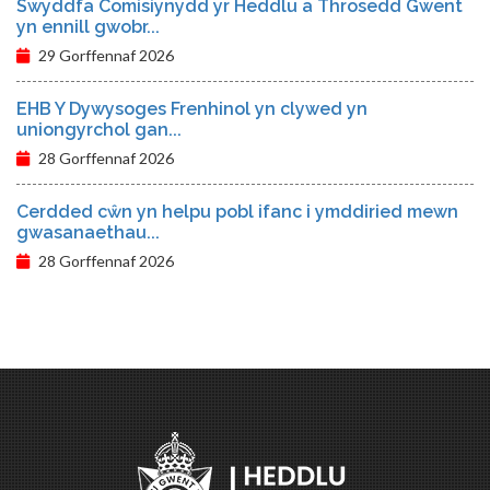
Swyddfa Comisiynydd yr Heddlu a Throsedd Gwent
yn ennill gwobr...
29 Gorffennaf 2026
EHB Y Dywysoges Frenhinol yn clywed yn
uniongyrchol gan...
28 Gorffennaf 2026
Cerdded cŵn yn helpu pobl ifanc i ymddiried mewn
gwasanaethau...
28 Gorffennaf 2026