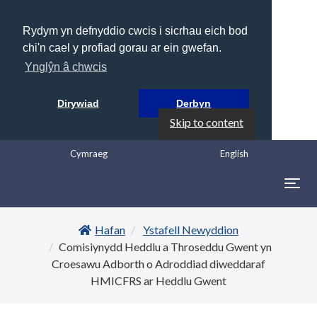
Rydym yn defnyddio cwcis i sicrhau eich bod
chi'n cael y profiad gorau ar ein gwefan.
Ynglŷn â chwcis
Dirywiad
Derbyn
Skip to content
Cymraeg
English
Togg
navig
Hafan
Ystafell Newyddion
Comisiynydd Heddlu a Throseddu Gwent yn
Croesawu Adborth o Adroddiad diweddaraf
HMICFRS ar Heddlu Gwent