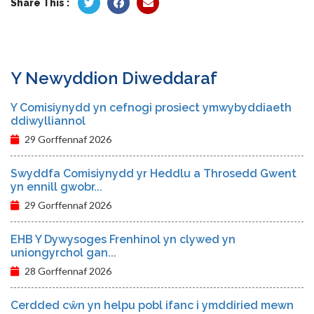
Share This :
Y Newyddion Diweddaraf
Y Comisiynydd yn cefnogi prosiect ymwybyddiaeth
ddiwylliannol
29 Gorffennaf 2026
Swyddfa Comisiynydd yr Heddlu a Throsedd Gwent
yn ennill gwobr...
29 Gorffennaf 2026
EHB Y Dywysoges Frenhinol yn clywed yn
uniongyrchol gan...
28 Gorffennaf 2026
Cerdded cŵn yn helpu pobl ifanc i ymddiried mewn