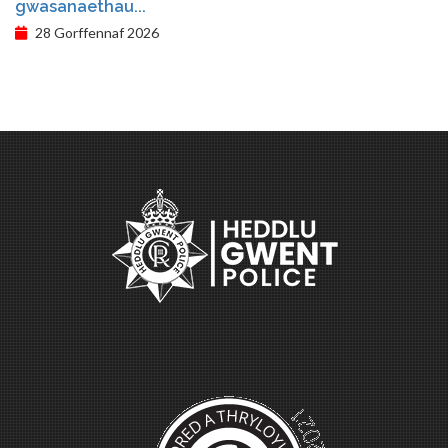
gwasanaethau...
28 Gorffennaf 2026