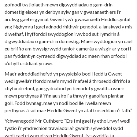
gofnodi tystiolaeth mewn digwyddiadau o gam-drin
domestig eisoes yn derbyn sylw gan y gwasanaeth ers i’r
arolwg gael ei gynnal. Gwent yw’r gwasanaeth Heddlu cyntaf
yng Nghymru i gael adnodd rhithwir penodol, a lansiwyd y mis
diwethaf, i hyfforddi swyddogion i wybod sut i ymdrin â
digwyddiadau o gam-drin domestig. Mae swyddogion yn cael
eu briffio am bwysigrwydd tanio’r camerâu a wisgir ar y corff
pan fyddant yn cyrraedd digwyddiad ac mae’n rhan orfodol
o’u hyfforddiant yn awr.
Mae’r adroddiad hefyd yn pwysleisio bod Heddlu Gwent
wedi gwella’r ffordd mae’n mynd i’r afael â throsedd difrifol a
chyfundrefnol, gan gydnabod yn benodol y gwaith a wneir
mewn perthynas â ‘ffiniau sirol’ a thrwy’r ganolfan plant ar
goll. Fodd bynnag, mae yn nodi bod lle i wella mewn
perthynas â sut mae Heddlu Gwent yn atal troseddau o’r fath.”
Ychwanegodd Mr Cuthbert: “Ers i mi gael fy ethol, rwyf wedi
tystio i’r ymdrechion trawiadol a’r gwaith sylweddol sydd
wedi cael ei wneud gan Heddlu Gwent, fy swyddfa i a