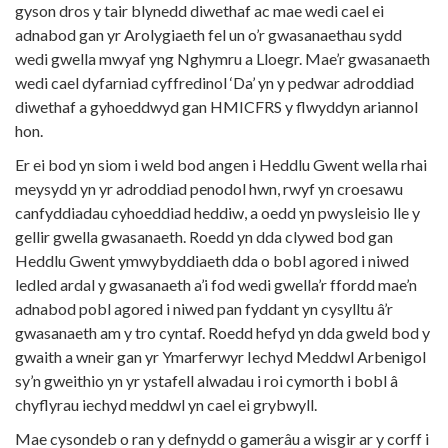
gyson dros y tair blynedd diwethaf ac mae wedi cael ei
adnabod gan yr Arolygiaeth fel un o’r gwasanaethau sydd
wedi gwella mwyaf yng Nghymru a Lloegr. Mae’r gwasanaeth
wedi cael dyfarniad cyffredinol ‘Da’ yn y pedwar adroddiad
diwethaf a gyhoeddwyd gan HMICFRS y flwyddyn ariannol
hon.
Er ei bod yn siom i weld bod angen i Heddlu Gwent wella rhai
meysydd yn yr adroddiad penodol hwn, rwyf yn croesawu
canfyddiadau cyhoeddiad heddiw, a oedd yn pwysleisio lle y
gellir gwella gwasanaeth. Roedd yn dda clywed bod gan
Heddlu Gwent ymwybyddiaeth dda o bobl agored i niwed
ledled ardal y gwasanaeth a’i fod wedi gwella’r ffordd mae’n
adnabod pobl agored i niwed pan fyddant yn cysylltu â’r
gwasanaeth am y tro cyntaf. Roedd hefyd yn dda gweld bod y
gwaith a wneir gan yr Ymarferwyr Iechyd Meddwl Arbenigol
sy’n gweithio yn yr ystafell alwadau i roi cymorth i bobl â
chyflyrau iechyd meddwl yn cael ei grybwyll.
Mae cysondeb o ran y defnydd o gamerâu a wisgir ar y corff i