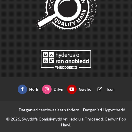
Hoffi
Dilyn
Gwylio
Icon
Datganiad caethwasiaeth fodern
Datganiad Hygyrchedd
© 2026, Swyddfa Comisiynydd yr Heddlu a Throsedd. Cedwir Pob
Hawl.