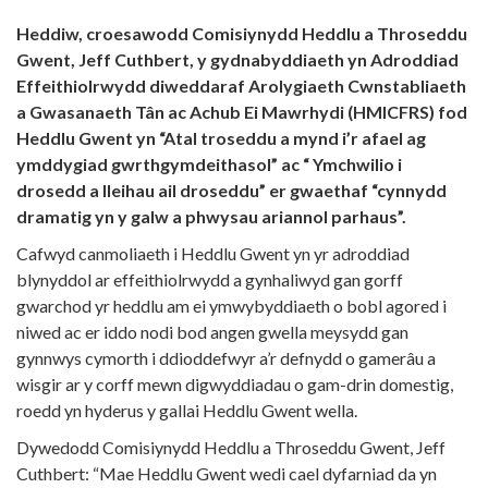
Heddiw, croesawodd Comisiynydd Heddlu a Throseddu
Gwent, Jeff Cuthbert, y gydnabyddiaeth yn Adroddiad
Effeithiolrwydd diweddaraf Arolygiaeth Cwnstabliaeth
a Gwasanaeth Tân ac Achub Ei Mawrhydi (HMICFRS) fod
Heddlu Gwent yn “Atal troseddu a mynd i’r afael ag
ymddygiad gwrthgymdeithasol” ac “ Ymchwilio i
drosedd a lleihau ail droseddu” er gwaethaf “cynnydd
dramatig yn y galw a phwysau ariannol parhaus”.
Cafwyd canmoliaeth i Heddlu Gwent yn yr adroddiad
blynyddol ar effeithiolrwydd a gynhaliwyd gan gorff
gwarchod yr heddlu am ei ymwybyddiaeth o bobl agored i
niwed ac er iddo nodi bod angen gwella meysydd gan
gynnwys cymorth i ddioddefwyr a’r defnydd o gamerâu a
wisgir ar y corff mewn digwyddiadau o gam-drin domestig,
roedd yn hyderus y gallai Heddlu Gwent wella.
Dywedodd Comisiynydd Heddlu a Throseddu Gwent, Jeff
Cuthbert: “Mae Heddlu Gwent wedi cael dyfarniad da yn