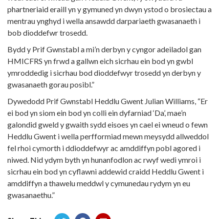
phartneriaid eraill yn y gymuned yn dwyn ystod o brosiectau a
mentrau ynghyd i wella ansawdd darpariaeth gwasanaeth i
bob dioddefwr trosedd.
Bydd y Prif Gwnstabl a mi’n derbyn y cyngor adeiladol gan
HMICFRS yn frwd a gallwn eich sicrhau ein bod yn gwbl
ymroddedig i sicrhau bod dioddefwyr trosedd yn derbyn y
gwasanaeth gorau posibl.”
Dywedodd Prif Gwnstabl Heddlu Gwent Julian Williams, “Er
ei bod yn siom ein bod yn colli ein dyfarniad ‘Da’, mae’n
galondid gweld y gwaith sydd eisoes yn cael ei wneud o fewn
Heddlu Gwent i wella perfformiad mewn meysydd allweddol
fel rhoi cymorth i ddioddefwyr ac amddiffyn pobl agored i
niwed. Nid ydym byth yn hunanfodlon ac rwyf wedi ymroi i
sicrhau ein bod yn cyflawni addewid craidd Heddlu Gwent i
amddiffyn a thawelu meddwl y cymunedau rydym yn eu
gwasanaethu.”