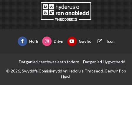
Hoffi
Dilyn
Gwylio
Icon
Datganiad caethwasiaeth fodern
Datganiad Hygyrchedd
© 2026, Swyddfa Comisiynydd yr Heddlu a Throsedd. Cedwir Pob
Hawl.