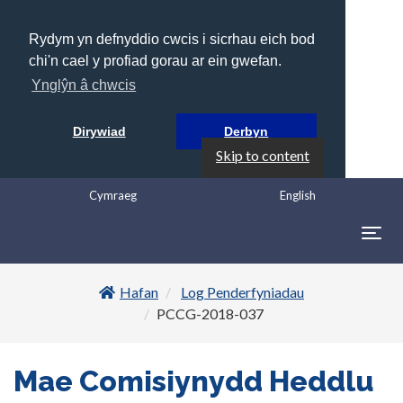
Rydym yn defnyddio cwcis i sicrhau eich bod
chi'n cael y profiad gorau ar ein gwefan.
Ynglŷn â chwcis
Dirywiad
Derbyn
Skip to content
Cymraeg
English
Togg
navig
Hafan
Log Penderfyniadau
PCCG-2018-037
Mae Comisiynydd Heddlu