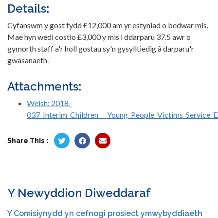
Details:
Cyfanswm y gost fydd £12,000 am yr estyniad o bedwar mis.
Mae hyn wedi costio £3,000 y mis i ddarparu 37.5 awr o
gymorth staff a'r holl gostau sy'n gysylltiedig â darparu'r
gwasanaeth.
Attachments:
Welsh: 2018-
037_Interim_Children___Young_People_Victims_Service_E
Share This :
Y Newyddion Diweddaraf
Y Comisiynydd yn cefnogi prosiect ymwybyddiaeth