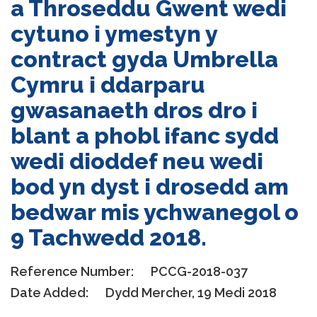
a Throseddu Gwent wedi
cytuno i ymestyn y
contract gyda Umbrella
Cymru i ddarparu
gwasanaeth dros dro i
blant a phobl ifanc sydd
wedi dioddef neu wedi
bod yn dyst i drosedd am
bedwar mis ychwanegol o
9 Tachwedd 2018.
Reference Number:
PCCG-2018-037
Date Added:
Dydd Mercher, 19 Medi 2018