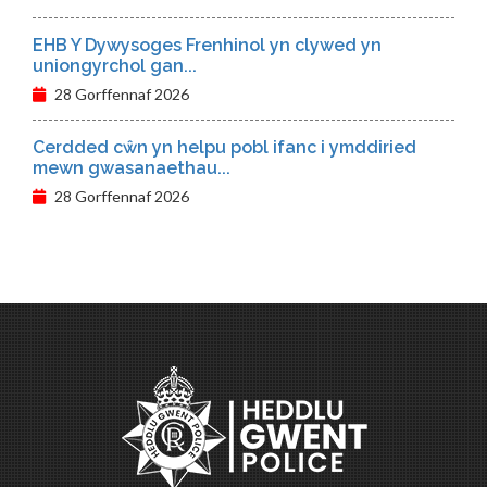
EHB Y Dywysoges Frenhinol yn clywed yn
uniongyrchol gan...
28 Gorffennaf 2026
Cerdded cŵn yn helpu pobl ifanc i ymddiried
mewn gwasanaethau...
28 Gorffennaf 2026