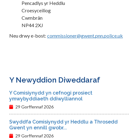
Pencadlys yr Heddlu
Croesyceiliog
Cwmbrân
NP44 2XJ
Neu drwy e-bost:
commissioner@gwent.pnn.police.uk
Y Newyddion Diweddaraf
Y Comisiynydd yn cefnogi prosiect
ymwybyddiaeth ddiwylliannol
29 Gorffennaf 2026
Swyddfa Comisiynydd yr Heddlu a Throsedd
Gwent yn ennill gwobr...
29 Gorffennaf 2026