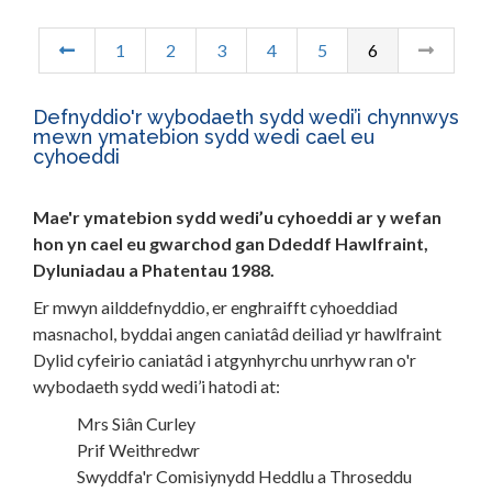
1
2
3
4
5
6
Defnyddio'r wybodaeth sydd wedi’i chynnwys
mewn ymatebion sydd wedi cael eu
cyhoeddi
Mae'r ymatebion sydd wedi’u cyhoeddi ar y wefan
hon yn cael eu gwarchod gan Ddeddf Hawlfraint,
Dyluniadau a Phatentau 1988.
Er mwyn ailddefnyddio, er enghraifft cyhoeddiad
masnachol, byddai angen caniatâd deiliad yr hawlfraint
Dylid cyfeirio caniatâd i atgynhyrchu unrhyw ran o'r
wybodaeth sydd wedi’i hatodi at:
Mrs Siân Curley
Prif Weithredwr
Swyddfa'r Comisiynydd Heddlu a Throseddu