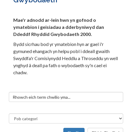
Mae'r adnodd ar-lein hwn yn gofnod o
ymatebion i geisiadau a dderbyniwyd dan
Ddeddf Rhyddid Gwybodaeth 2000.
Bydd sicrhau bod yr ymatebion hyn ar gael i'r
gymuned ehangach yn helpu pobl i ddeall gwaith
Swyddfa'r Comisiynydd Heddlu a Throseddu yn well
ynghyd â deall pa fath o wybodaeth sy'n cael ei
chadw.