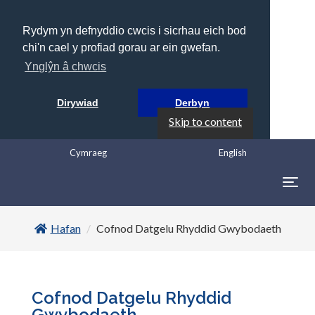
Rydym yn defnyddio cwcis i sicrhau eich bod
chi'n cael y profiad gorau ar ein gwefan.
Ynglŷn â chwcis
Dirywiad
Derbyn
Skip to content
Cymraeg
English
Togg
navig
Hafan
Cofnod Datgelu Rhyddid Gwybodaeth
Cofnod Datgelu Rhyddid
Gwybodaeth