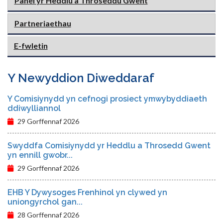
Panel yr Heddlu a Throseddu Gwent
Partneriaethau
E-fwletin
Y Newyddion Diweddaraf
Y Comisiynydd yn cefnogi prosiect ymwybyddiaeth
ddiwylliannol
29 Gorffennaf 2026
Swyddfa Comisiynydd yr Heddlu a Throsedd Gwent
yn ennill gwobr...
29 Gorffennaf 2026
EHB Y Dywysoges Frenhinol yn clywed yn
uniongyrchol gan...
28 Gorffennaf 2026