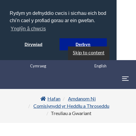
Rydym yn defnyddio cwcis i sicrhau eich bod
chi'n cael y profiad gorau ar ein gwefan.
Ynglŷn â chwcis
Dirywiad
Derbyn
Skip to content
Cymraeg
English
Togg
navig
Hafan
Amdanom Ni
Comisiynydd yr Heddlu a Throseddu
Treuliau a Gwariant