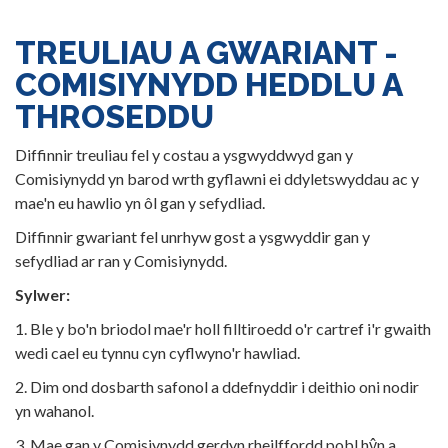
TREULIAU A GWARIANT -
COMISIYNYDD HEDDLU A
THROSEDDU
Diffinnir treuliau fel y costau a ysgwyddwyd gan y
Comisiynydd yn barod wrth gyflawni ei ddyletswyddau ac y
mae'n eu hawlio yn ôl gan y sefydliad.
Diffinnir gwariant fel unrhyw gost a ysgwyddir gan y
sefydliad ar ran y Comisiynydd.
Sylwer:
1. Ble y bo'n briodol mae'r holl filltiroedd o'r cartref i'r gwaith
wedi cael eu tynnu cyn cyflwyno'r hawliad.
2. Dim ond dosbarth safonol a ddefnyddir i deithio oni nodir
yn wahanol.
3. Mae gan y Comisiynydd gerdyn rheilffordd pobl hŷn a