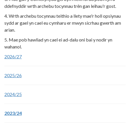
ddefnyddir wrth archebu tocynnau trên gan leihau'r gost.
4. Wrth archebu tocynnau teithio a llety mae'r holl opsiynau
sydd ar gael yn cael eu cymharu er mwyn sicrhau gwerth am
arian.
5. Mae pob hawliad yn cael ei ad-dalu oni bai y nodir yn
wahanol.
2026/27
2025/26
2024/25
2023/24