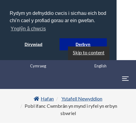
Rydym yn defnyddio cwcis i sicrhau eich bod
chi'n cael y profiad gorau ar ein gwefan.
Ynglŷn â chwcis
Dirywiad
Derbyn
Skip to content
Cymraeg
English
Togg
navig
Hafan
Ystafell Newyddion
Pobl ifanc Cwmbrân yn mynd i ryfel yn erbyn
sbwriel