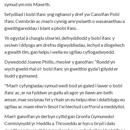
symud ym mis Mawrth.
Sefydliad i bobl ifanc yng nghanol y dref yw Canolfan Pobl
Ifanc Cwmbrân ac mae'n cynnig amrywiaeth o wasanaethau a
gweithgareddau i blant a phobl ifanc.
Yn ogystal â chasglu sbwriel, defnyddiodd y bobl ifanc y
sesiwn i ddysgu am drefnu digwyddiadau, iechyd a diogelwch
a gwaith tîm, gan helpu i wella eu sgiliau cyflogadwyedd.
Dywedodd Joanne Phillis, rheolwr y ganolfan: “Roedd yn
wych gweld rhai o’r bobl ifanc yn gweithio gyda'i gilydd er
budd y gymuned.
"Mae'r cyfyngiadau symud wedi bod yn galed i lawer o bobl
ifanc ac, er na fyddwn yn gallu ail agor yn llawn am beth
amser, mae sesiynau fel y rhain yn eu helpu nhw i ddatblygu eu
sgiliau ac maen nhw'n llesol i'w hiechyd corfforol a meddyliol.
Mae'r ganolfan yn derbyn cyllid gan Gronfa Gymunedol
Comisiynydd yr Heddlu a Throseddu ar hyn o bryd i dalu