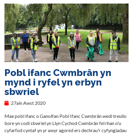
Pobl ifanc Cwmbrân yn
mynd i ryfel yn erbyn
sbwriel
27ain Awst 2020
Mae pobl ifanc o Ganolfan Pobl Ifanc Cwmbrân wedi treulio
bore yn codi sbwriel yn Llyn Cychod Cwmbrân fel rhan o'u
cyfarfod cyntaf yn yr awyr agored ers dechrau'r cyfyngiadau