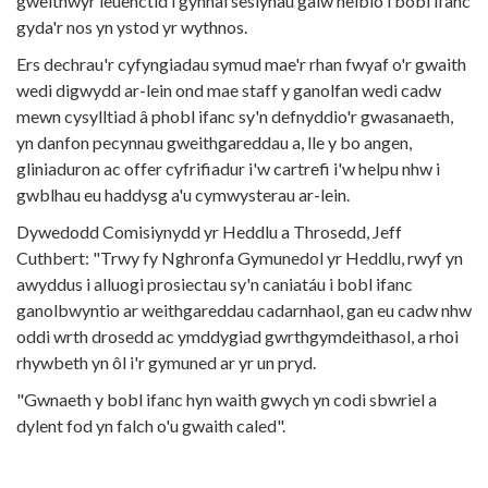
gweithwyr ieuenctid i gynnal sesiynau galw heibio i bobl ifanc
gyda'r nos yn ystod yr wythnos.
Ers dechrau'r cyfyngiadau symud mae'r rhan fwyaf o'r gwaith
wedi digwydd ar-lein ond mae staff y ganolfan wedi cadw
mewn cysylltiad â phobl ifanc sy'n defnyddio'r gwasanaeth,
yn danfon pecynnau gweithgareddau a, lle y bo angen,
gliniaduron ac offer cyfrifiadur i'w cartrefi i'w helpu nhw i
gwblhau eu haddysg a'u cymwysterau ar-lein.
Dywedodd Comisiynydd yr Heddlu a Throsedd, Jeff
Cuthbert: "Trwy fy Nghronfa Gymunedol yr Heddlu, rwyf yn
awyddus i alluogi prosiectau sy'n caniatáu i bobl ifanc
ganolbwyntio ar weithgareddau cadarnhaol, gan eu cadw nhw
oddi wrth drosedd ac ymddygiad gwrthgymdeithasol, a rhoi
rhywbeth yn ôl i'r gymuned ar yr un pryd.
"Gwnaeth y bobl ifanc hyn waith gwych yn codi sbwriel a
dylent fod yn falch o'u gwaith caled".