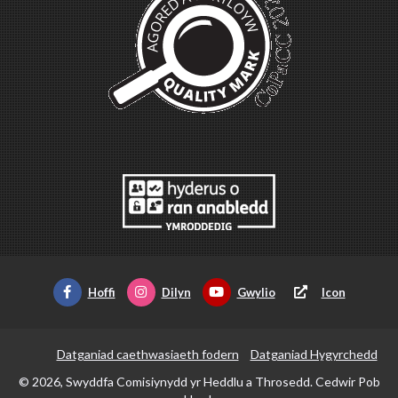
Hoffi
Dilyn
Gwylio
Icon
Datganiad caethwasiaeth fodern
Datganiad Hygyrchedd
© 2026, Swyddfa Comisiynydd yr Heddlu a Throsedd. Cedwir Pob