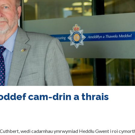
oddef cam-drin a thrais
Cuthbert, wedi cadarnhau ymrwymiad Heddlu Gwent i roi cymorth