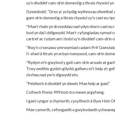
sy’n dioddef cam-drin domestig a thrais rhywiol y
Dywedodd: “Dros yr ychydig wythnosau diwethaf, 
gam-drin domestig a thrais rhywiol sy'n cael eu ripo
"Mae'r rhain yn droseddau nad ydyn nhw’n cael eu 
bod yn dal i ddigwydd. Mae'r cyfyngiadau symud ce
cartref ac rydym am i bobl sy'n dioddef cam-drin o'r
“Rwy'n croesawu ymrwymiad cadarn Prif Gwnstabl P
i'r afael â thrais yn erbyn menywod, cam-drin domes
"Rydym ni'n gwybod y gall cam-drin arwain at ganly
Trwy weithio gyda'n gilydd, gallwn roi'r help a'r ge
sicrhau nad yw'n digwydd eto.
“Peidiwch â dioddef yn dawel. Mae help ar gael.”
Cofiwch ffonio 999 bob tro mewn argyfwng.
I gael cyngor a chymorth, cysylltwch â Byw Heb 
Mae cymorth, cefnogaeth a gwybodaeth ychwaneg