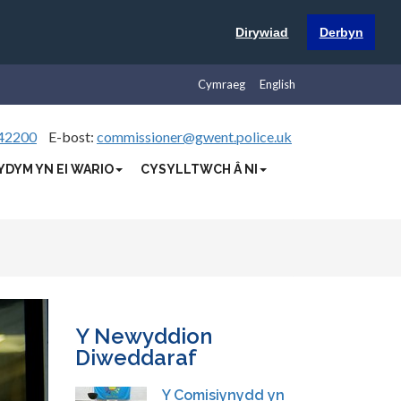
Dirywiad
Derbyn
Cymraeg
English
42200
E-bost:
commissioner@gwent.police.uk
YDYM YN EI WARIO
CYSYLLTWCH Â NI
Y Newyddion
Diweddaraf
Y Comisiynydd yn