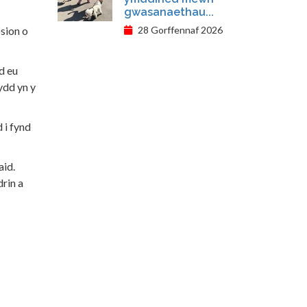
gwasanaethau...
28 Gorffennaf 2026
sion o
d eu
ydd yn y
 i fynd
aid.
drin a