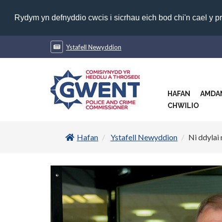
Rydym yn defnyddio cwcis i sicrhau eich bod chi'n cael y p
Ystafell Newyddion
HAFAN
AMDA
CHWILIO
Hafan
Ystafell Newyddion
Ni ddylai