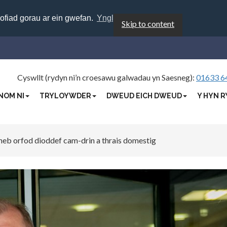
rofiad gorau ar ein gwefan.
Ynglŷn â chwcis
Skip to content
Cyswllt (rydyn ni’n croesawu galwadau yn Saesneg):
01633 6
NOM NI
TRYLOYWDER
DWEUD EICH DWEUD
Y HYN R
 neb orfod dioddef cam-drin a thrais domestig