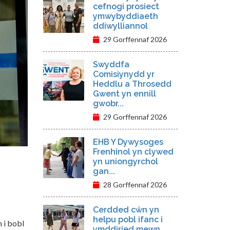
cefnogi prosiect
ymwybyddiaeth
ddiwylliannol
29 Gorffennaf 2026
Swyddfa
Comisiynydd yr
Heddlu a Throsedd
Gwent yn ennill
gwobr...
29 Gorffennaf 2026
EHB Y Dywysoges
Frenhinol yn clywed
yn uniongyrchol
gan...
28 Gorffennaf 2026
Cerdded cŵn yn
helpu pobl ifanc i
 i bobl
ymddiried mewn