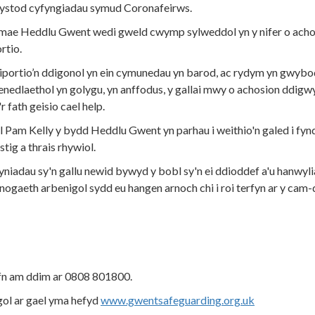
n ystod cyfyngiadau symud Coronafeirws.
mae Heddlu Gwent wedi gweld cwymp sylweddol yn y nifer o acho
rtio.
riportio’n ddigonol yn ein cymunedau yn barod, ac rydym yn gwybo
nedlaethol yn golygu, yn anffodus, y gallai mwy o achosion ddigw
 fath geisio cael help.
am Kelly y bydd Heddlu Gwent yn parhau i weithio'n galed i fynd
tig a thrais rhywiol.
niadau sy'n gallu newid bywyd y bobl sy'n ei ddioddef a'u hanwyli
fnogaeth arbenigol sydd eu hangen arnoch chi i roi terfyn ar y cam-
Ofn am ddim ar 0808 801800.
ol ar gael yma hefyd
www.gwentsafeguarding.org.uk